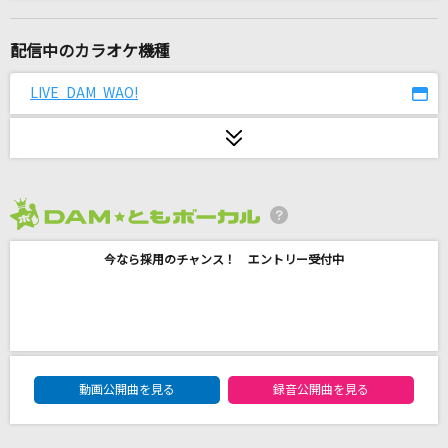
少女レイ
みきとP
配信中のカラオケ機種
星のかがやきよ
LIVE DAM WAO!
ZARD
[良音]歌姫
中島みゆき
2026年8月度
わたがし
今なら採用のチャンス！ エントリー受付中
back number
[生音]アイノカタチ feat.HIDE(GReeeeN)
Misia
DAM★ともボーカルエントリーランキング
Stay
動画公開曲を見る
録音公開曲を見る
大浦祐一