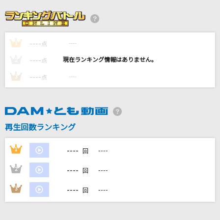
Flower Cloud
SixTONES
----
----
1
This game
点
鈴木このみ
----
----
2
点
----
----
3
点
世界はあなたに笑いかけている
Little Glee Monster
セプテンバーさん
再生回数ランキング
RADWIMPS
----
1
----
回
もっと見る
----
2
----
回
DAMの新曲・ランキングなど
----
3
----
回
カラオケ最新情報をチェック！