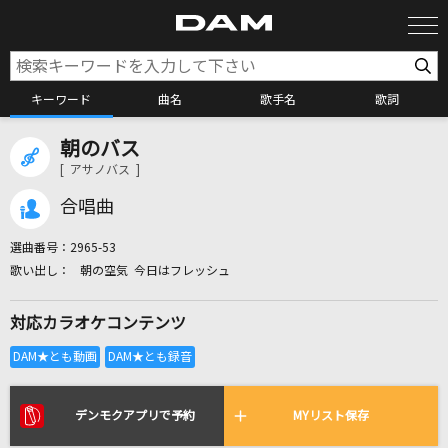
キーワード
曲名
歌手名
歌詞
朝のバス
カラオケ検索
[ アサノバス ]
合唱曲
カラオケ店舗検索
選曲番号：
2965-53
朝の空気 今日はフレッシュ
カラオケリクエスト
対応カラオケコンテンツ
全国りれき
リアルタイムで歌われている曲の一覧
デンモクアプリで予約
MYリスト保存