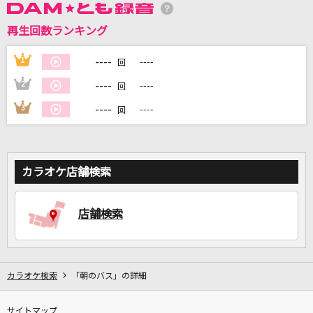
再生回数ランキング
DAMに会員登録・ログインして
カラオケをもっと楽しもう！
----
1
----
回
----
2
----
回
----
3
----
回
自宅でカラオケ歌い放題！
家族や友達と一緒に！練習にも！
カラオケ店舗検索
店舗検索
カラオケ検索
「朝のバス」の詳細
サイトマップ