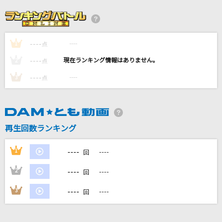
やさしさで溢れるように
JUJU
----
----
1
[生音]Walking with you
点
Novelbright
----
----
2
点
----
----
3
点
ルル
Ado
[生音]マイガール
再生回数ランキング
嵐(アラシ)
----
1
----
回
もっと見る
----
2
----
回
DAMの新曲・ランキングなど
----
3
----
回
カラオケ最新情報をチェック！