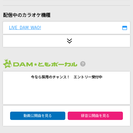
名前を呼ぶよ
ラックライフ
配信中のカラオケ機種
スイミー
LIVE DAM WAO!
Every Little Thing
ダーリン
須田景凪
2026年8月度
土竜
今なら採用のチャンス！ エントリー受付中
ポルノグラフィティ
とくべチュ、して
＝LOVE
DAM★ともボーカルエントリーランキング
ビリミリオン
動画公開曲を見る
録音公開曲を見る
優里