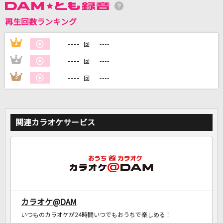
再生回数ランキング
DAMに会員登録・ログインして
カラオケをもっと楽しもう！
----
1
----
回
----
2
----
回
----
3
----
回
自宅でカラオケ歌い放題！
家族や友達と一緒に！練習にも！
関連カラオケサービス
カラオケ@DAM
いつものカラオケが24時間いつでもおうちで楽しめる！