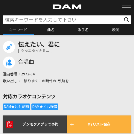
キーワード
曲名
歌手名
歌詞
伝えたい、君に
カラオケ検索
[ ツタエタイキミニ ]
合唱曲
カラオケ店舗検索
選曲番号：
2972-34
移りゆくこの時代の 軌跡を
カラオケリクエスト
対応カラオケコンテンツ
全国りれき
リアルタイムで歌われている曲の一覧
デンモクアプリで予約
MYリスト保存