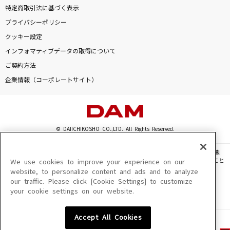
特定商取引法に基づく表示
プライバシーポリシー
クッキー設定
インフォマティブデータの取得について
ご契約方法
企業情報（コーポレートサイト）
© DAIICHIKOSHO CO.,LTD. All Rights Reserved.
このサイトに掲載されている一切の文章・画像・写真・動画・音声等を、手段や形態
を問わず、著作権法の定める範囲を超えて無断で複製、転載、ファイル化などすること
We use cookies to improve your experience on our
を禁じます。
website, to personalize content and ads and to analyze
our traffic. Please click [Cookie Settings] to customize
楽曲及びコンテンツは、機種によりご利用いただけない場合があります。
your cookie settings on our website.
楽曲及びコンテンツの配信日、配信内容が変更になる場合があります。
楽曲によりMYリスト保存ができない場合があります。
Accept All Cookies
JASRAC許諾番号
6602250213Y31015 6602250112Y38026 6602250240Y31015