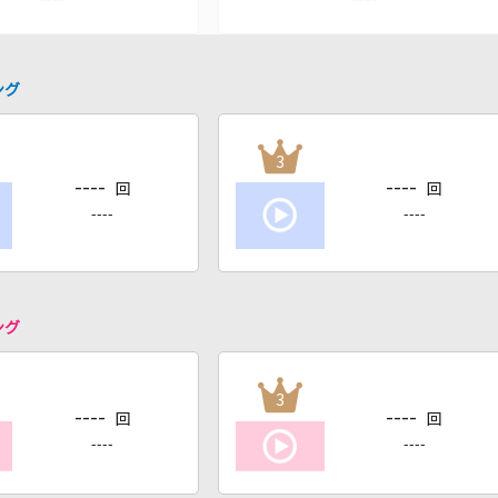
ング
3
----
----
回
回
----
----
ング
3
----
----
回
回
----
----