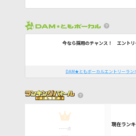
今なら採用のチャンス！ エントリ
DAM★ともボーカルエントリーラン
1
----
点
----