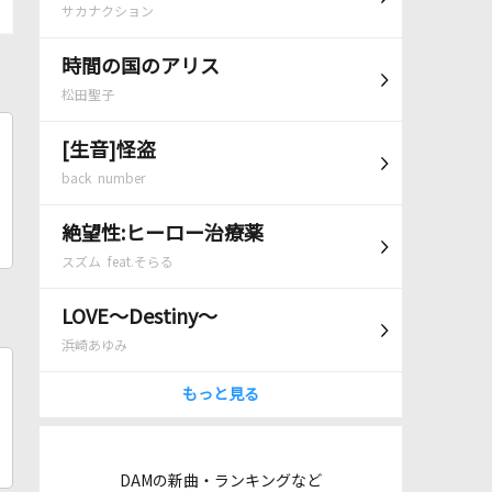
サカナクション
時間の国のアリス
松田聖子
[生音]怪盗
back number
絶望性:ヒーロー治療薬
スズム feat.そらる
LOVE～Destiny～
浜崎あゆみ
もっと見る
DAMの新曲・ランキングなど