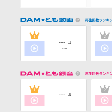
再生回数ランキ
1
2
----
回
----
再生回数ランキ
1
2
----
回
----