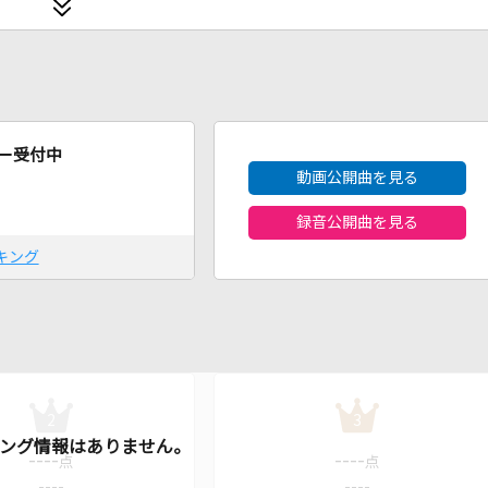
2026年8月度
ー受付中
動画公開曲を見る
録音公開曲を見る
キング
2
3
----
----
点
点
----
----