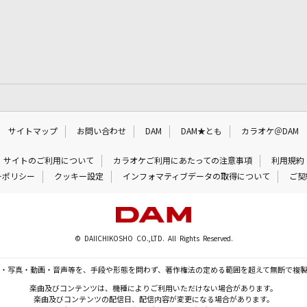
サイトマップ
お問い合わせ
DAM
DAM★とも
カラオケ＠DAM
サイトのご利用について
カラオケご利用にあたっての注意事項
利用規約
ーポリシー
クッキー設定
インフォマティブデータの取得について
ご契
© DAIICHIKOSHO CO.,LTD. All Rights Reserved.
・写真・動画・音声等を、手段や形態を問わず、著作権法の定める範囲を超えて無断で複
楽曲及びコンテンツは、機種によりご利用いただけない場合があります。
楽曲及びコンテンツの配信日、配信内容が変更になる場合があります。