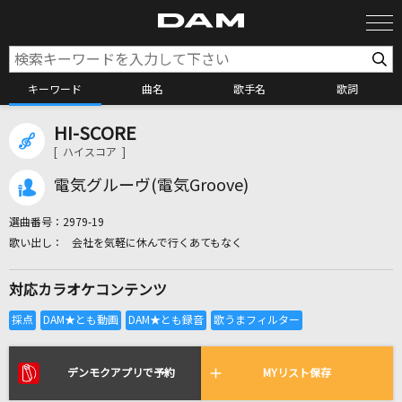
キーワード
曲名
歌手名
歌詞
HI-SCORE
カラオケ検索
[ ハイスコア ]
電気グルーヴ(電気Groove)
カラオケ店舗検索
選曲番号：
2979-19
会社を気軽に休んで行くあてもなく
カラオケリクエスト
対応カラオケコンテンツ
全国りれき
リアルタイムで歌われている曲の一覧
デンモクアプリで予約
MYリスト保存