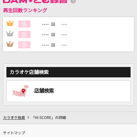
再生回数ランキング
----
1
----
DAMに会員登録・ログインして
回
カラオケをもっと楽しもう！
----
2
----
回
----
3
----
回
自宅でカラオケ歌い放題！
家族や友達と一緒に！練習にも！
カラオケ店舗検索
店舗検索
カラオケ検索
「HI-SCORE」の詳細
サイトマップ