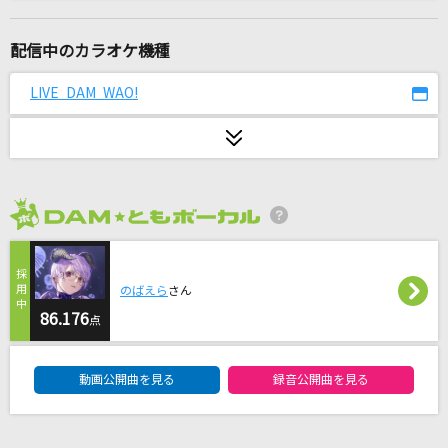
やさしさで溢れるように
JUJU
配信中のカラオケ機種
Rusty Nail(ビデオクリップバージョン)
LIVE DAM WAO!
X JAPAN
イエス
Acid Black Cherry
2026年8月度
スターダスト
Official髭男dism
のばえら
さん
亜麻色の髪の乙女
86.176
点
島谷ひとみ
DAM★ともボーカルエントリーランキング
動画公開曲を見る
録音公開曲を見る
青のすみか
キタニタツヤ