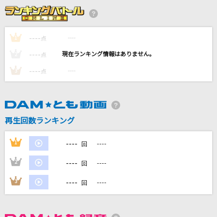
[生音]夢をかなえてドラえもん(ドラえもんアニ
メバージョン)
mao
----
----
1
点
----
Kiss and Cry
----
2
点
七海うらら
----
----
3
点
カクテル
川野夏美
再生回数ランキング
ブリキノダンス
日向電工
----
1
----
回
もっと見る
----
2
----
回
----
3
----
回
DAMの新曲・ランキングなど
カラオケ最新情報をチェック！