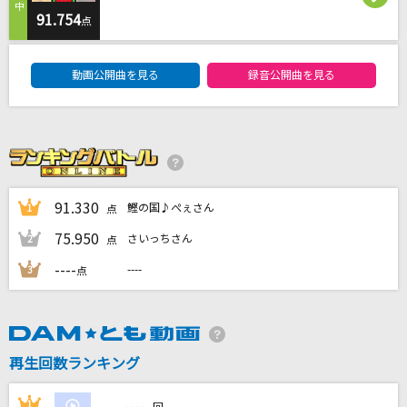
アルクアラウンド
91.754
点
サカナクション
DAM★ともボーカルエントリーランキング
動画公開曲を見る
録音公開曲を見る
[生音]長谷寺の雨 ～晩秋の大和路～
鳥羽一郎
ぬくもり
川崎鷹也
91.330
鰹の国♪ぺぇさん
1
点
すずめ feat.十明
75.950
さいっちさん
2
点
RADWIMPS
----
----
3
点
もっと見る
DAMの新曲・ランキングなど
カラオケ最新情報をチェック！
再生回数ランキング
----
1
----