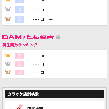
回
----
2
----
回
DAMに会員登録・ログインして
カラオケをもっと楽しもう！
----
3
----
回
再生回数ランキング
自宅でカラオケ歌い放題！
家族や友達と一緒に！練習にも！
----
1
----
回
----
2
----
回
----
3
----
回
カラオケ店舗検索
店舗検索