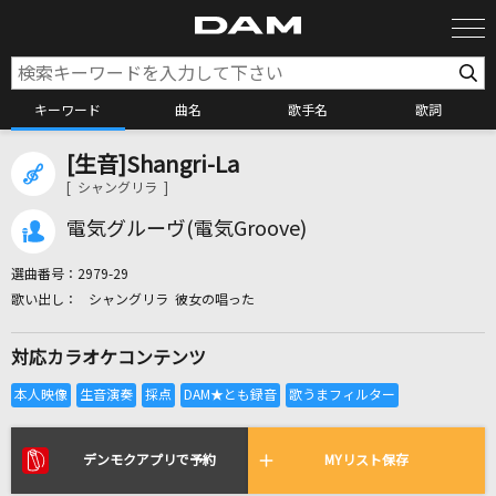
キーワード
曲名
歌手名
歌詞
[生音]Shangri-La
カラオケ検索
[ シャングリラ ]
電気グルーヴ(電気Groove)
カラオケ店舗検索
選曲番号：
2979-29
シャングリラ 彼女の唱った
カラオケリクエスト
対応カラオケコンテンツ
全国りれき
リアルタイムで歌われている曲の一覧
デンモクアプリで予約
MYリスト保存