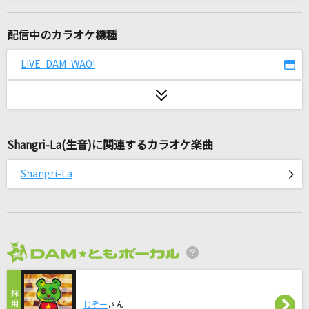
[生音]コイスルオトメ
SUPER BEAVER
配信中のカラオケ機種
チャンカパーナ
LIVE DAM WAO!
NEWS
心絵
ロードオブメジャー
Shangri-La(生音)に関連するカラオケ楽曲
夏の影
Shangri-La
Mrs. GREEN APPLE
[生音]時の流れに身をまかせ
テレサ・テン
2026年8月度
人生オーバー
harha
じぞー
さん