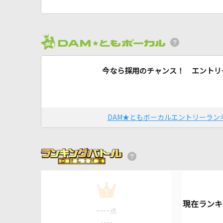
今なら採用のチャンス！ エントリ
DAM★ともボーカルエントリーラン
1
----
点
----