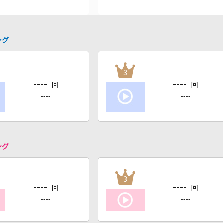
ング
3
----
----
回
回
----
----
ング
3
----
----
回
回
----
----