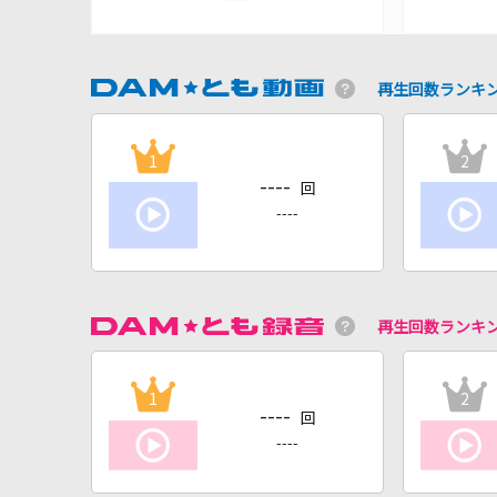
再生回数ランキ
1
2
----
回
----
再生回数ランキ
1
2
----
回
----