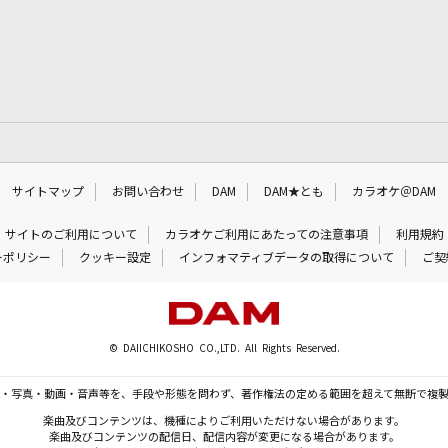
サイトマップ
お問い合わせ
DAM
DAM★とも
カラオケ＠DAM
サイトのご利用について
カラオケご利用にあたっての注意事項
利用規約
ーポリシー
クッキー設定
インフォマティブデータの取得について
ご契
© DAIICHIKOSHO CO.,LTD. All Rights Reserved.
・写真・動画・音声等を、手段や形態を問わず、著作権法の定める範囲を超えて無断で複
楽曲及びコンテンツは、機種によりご利用いただけない場合があります。
楽曲及びコンテンツの配信日、配信内容が変更になる場合があります。