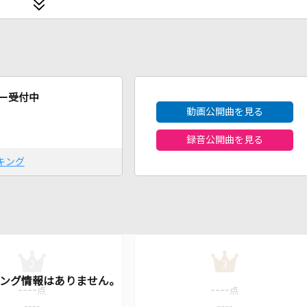
2026年8月度
ー受付中
動画公開曲を見る
録音公開曲を見る
キング
2
3
----
----
点
点
----
----