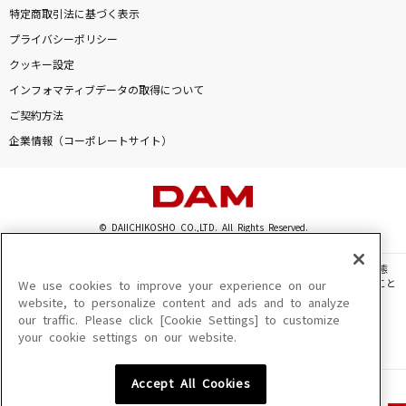
特定商取引法に基づく表示
プライバシーポリシー
クッキー設定
インフォマティブデータの取得について
ご契約方法
企業情報（コーポレートサイト）
© DAIICHIKOSHO CO.,LTD. All Rights Reserved.
このサイトに掲載されている一切の文章・画像・写真・動画・音声等を、手段や形態
を問わず、著作権法の定める範囲を超えて無断で複製、転載、ファイル化などすること
We use cookies to improve your experience on our
を禁じます。
website, to personalize content and ads and to analyze
our traffic. Please click [Cookie Settings] to customize
楽曲及びコンテンツは、機種によりご利用いただけない場合があります。
your cookie settings on our website.
楽曲及びコンテンツの配信日、配信内容が変更になる場合があります。
楽曲によりMYリスト保存ができない場合があります。
Accept All Cookies
JASRAC許諾番号
6602250213Y31015 6602250112Y38026 6602250240Y31015