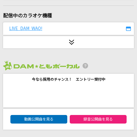
[生音]白い恋人達
桑田佳祐
配信中のカラオケ機種
[生音]火星人
LIVE DAM WAO!
ヨルシカ
ガラナ
スキマスイッチ
2026年8月度
Overdose
今なら採用のチャンス！ エントリー受付中
なとり
[生音]Sign
Mr.Children
DAM★ともボーカルエントリーランキング
RUN
動画公開曲を見る
録音公開曲を見る
Sexy Zone