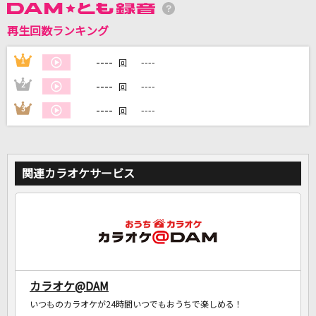
再生回数ランキング
DAMに会員登録・ログインして
カラオケをもっと楽しもう！
----
1
----
回
----
2
----
回
----
3
----
回
自宅でカラオケ歌い放題！
家族や友達と一緒に！練習にも！
関連カラオケサービス
カラオケ@DAM
いつものカラオケが24時間いつでもおうちで楽しめる！