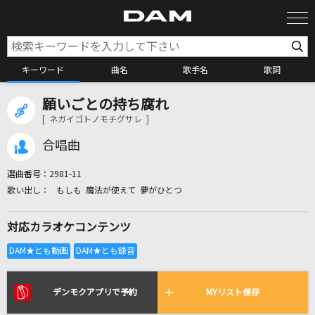
キーワード
曲名
歌手名
歌詞
願いごとの持ち腐れ
カラオケ検索
[ ネガイゴトノモチグサレ ]
合唱曲
カラオケ店舗検索
選曲番号：
2981-11
もしも 魔法が使えて 夢がひとつ
カラオケリクエスト
対応カラオケコンテンツ
全国りれき
リアルタイムで歌われている曲の一覧
デンモクアプリで予約
MYリスト保存