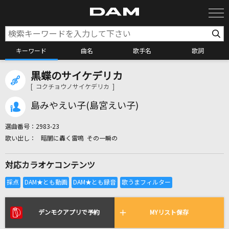
キーワード
曲名
歌手名
歌詞
黒蝶のサイケデリカ
カラオケ検索
[ コクチョウノサイケデリカ ]
島みやえい子(島宮えい子)
カラオケ店舗検索
選曲番号：
2983-23
暗闇に轟く雷鳴 その一瞬の
カラオケリクエスト
対応カラオケコンテンツ
全国りれき
リアルタイムで歌われている曲の一覧
デンモクアプリで予約
MYリスト保存