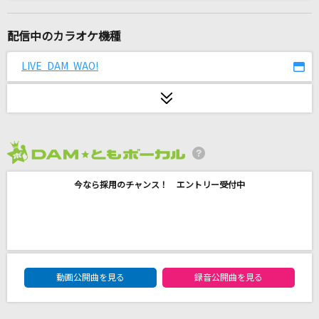
NEW ERA(ビデオクリップバージョン)
SixTONES
配信中のカラオケ機種
バクチ・ダンサー
LIVE DAM WAO!
DOES
I LOVE YOU
クリス・ハート
2026年8月度
[生音]花に亡霊
今なら採用のチャンス！ エントリー受付中
ヨルシカ
ブリキノダンス
日向電工
DAM★ともボーカルエントリーランキング
ララバイ
動画公開曲を見る
録音公開曲を見る
RADWIMPS