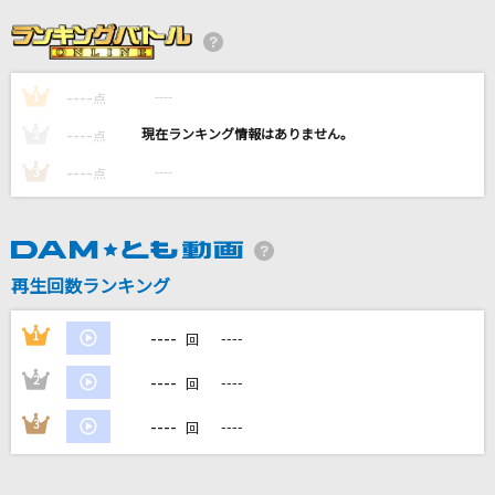
[生音]あゝ人生に涙あり
里見浩太朗・横内正
----
----
1
And I Love You So
点
AK-69
----
----
2
点
----
----
3
点
マスカット
ゆず
好きだよとどっちが先に言うのか？
再生回数ランキング
Rain Tree
----
1
----
回
もっと見る
----
2
----
回
DAMの新曲・ランキングなど
----
3
----
回
カラオケ最新情報をチェック！