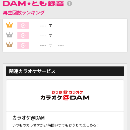
再生回数ランキング
DAMに会員登録・ログインして
カラオケをもっと楽しもう！
----
1
----
回
----
2
----
回
----
3
----
回
自宅でカラオケ歌い放題！
家族や友達と一緒に！練習にも！
関連カラオケサービス
カラオケ@DAM
いつものカラオケが24時間いつでもおうちで楽しめる！