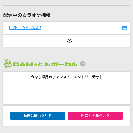
ハナミズキ
一青 窈
配信中のカラオケ機種
[生音]紫煙
LIVE DAM WAO!
神野美伽
I'm a mess
MY FIRST STORY
2026年8月度
[生音]気まぐれロマンティック
今なら採用のチャンス！ エントリー受付中
いきものがかり
朧
市川由紀乃
DAM★ともボーカルエントリーランキング
[生音]ミカヅキ
動画公開曲を見る
録音公開曲を見る
さユり