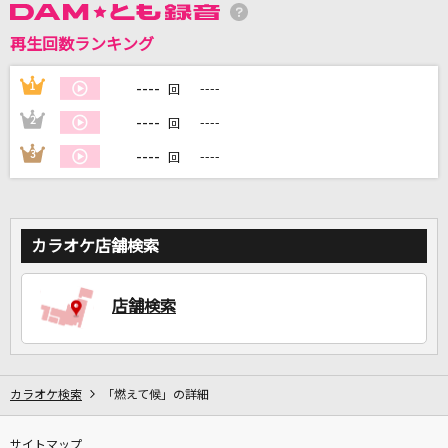
再生回数ランキング
DAMに会員登録・ログインして
カラオケをもっと楽しもう！
----
1
----
回
----
2
----
回
----
3
----
回
自宅でカラオケ歌い放題！
家族や友達と一緒に！練習にも！
カラオケ店舗検索
店舗検索
カラオケ検索
「燃えて候」の詳細
サイトマップ