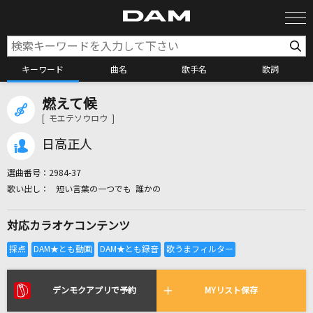
キーワード
曲名
歌手名
歌詞
燃えて候
カラオケ検索
[ モエテソウロウ ]
日高正人
カラオケ店舗検索
選曲番号：
2984-37
短い言葉の一つでも 誰かの
カラオケリクエスト
対応カラオケコンテンツ
全国りれき
リアルタイムで歌われている曲の一覧
デンモクアプリで予約
MYリスト保存