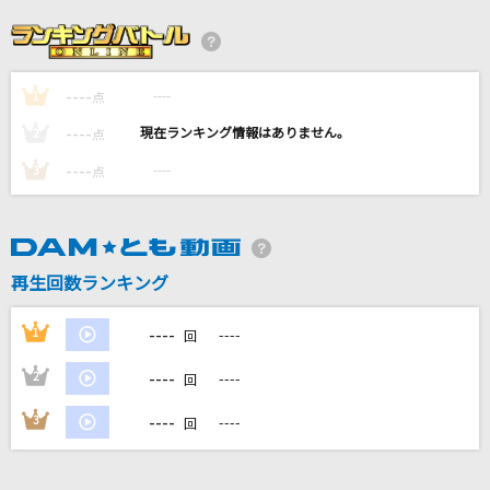
[生音]明日晴れるかな
桑田佳祐
----
----
1
[生音]サマータイムシンデレラ
点
緑黄色社会
----
----
2
点
----
----
3
点
[生音]桜
コブクロ
Aoi
再生回数ランキング
サカナクション
----
1
----
回
もっと見る
----
2
----
回
DAMの新曲・ランキングなど
----
3
----
回
カラオケ最新情報をチェック！