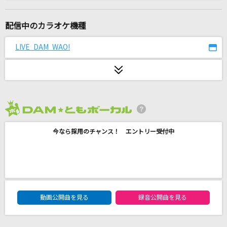
Time goes by
Every Little Thing
配信中のカラオケ機種
[生音]あばよ
LIVE DAM WAO!
研ナオコ
ネクロの花嫁
びす
2026年8月度
ダンシング・ヒーロー(EAT YOU UP)
今なら採用のチャンス！ エントリー受付中
荻野目洋子
晩餐歌
tuki.
DAM★ともボーカルエントリーランキング
JAM
動画公開曲を見る
録音公開曲を見る
THE YELLOW MONKEY