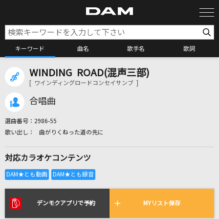
キーワード
曲名
歌手名
歌詞
WINDING ROAD(混声三部)
カラオケ検索
[ ワインディングロードコンセイサンブ ]
合唱曲
カラオケ店舗検索
選曲番号：
2986-55
曲がりくねった道の先に
カラオケリクエスト
対応カラオケコンテンツ
全国りれき
リアルタイムで歌われている曲の一覧
デンモクアプリで予約
MYリスト保存