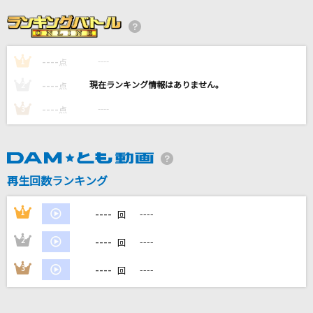
traveling(ビデオクリップバージョン)
宇多田ヒカル
----
----
1
[生音]はまぐりボンバー
点
矢島美容室
----
----
2
点
----
----
3
点
だから、ひとりじゃない(ビデオクリップバージ
ョン)
Little Glee Monster
再生回数ランキング
ガチ夢中！
超特急
----
1
----
回
もっと見る
----
2
----
回
----
3
----
回
DAMの新曲・ランキングなど
カラオケ最新情報をチェック！