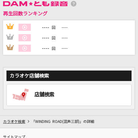
再生回数ランキング
DAMに会員登録・ログインして
----
1
----
回
カラオケをもっと楽しもう！
----
2
----
回
----
3
----
回
自宅でカラオケ歌い放題！
家族や友達と一緒に！練習にも！
カラオケ店舗検索
店舗検索
カラオケ検索
「WINDING ROAD(混声三部)」の詳細
サイトマップ