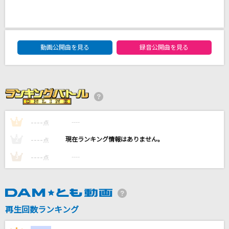
[生音]ミュージック・アワー
ポルノグラフィティ
DAM★ともボーカルエントリーランキング
名前のない怪物
動画公開曲を見る
録音公開曲を見る
EGOIST
ビバリウム
Ado
----
----
1
点
赤い絆(レッド・センセーション)
山口百恵
----
----
2
点
----
----
3
点
もっと見る
DAMの新曲・ランキングなど
カラオケ最新情報をチェック！
再生回数ランキング