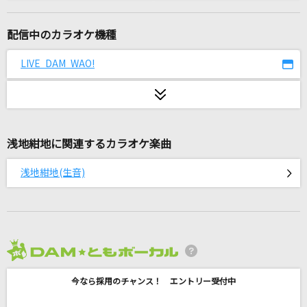
[生音]ray
BUMP OF CHICKEN
配信中のカラオケ機種
[生音]U&I
LIVE DAM WAO!
放課後ティータイム
WHEN I MOVE (Japanese Version)
KARA
浅地紺地に関連するカラオケ楽曲
全力REAL LIFE
浅地紺地(生音)
Little Glee Monster
夢をあきらめないで
岡村孝子
2026年8月度
想い人
今なら採用のチャンス！ エントリー受付中
緑黄色社会