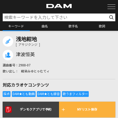
キーワード
曲名
歌手名
歌詞
浅地紺地
カラオケ検索
[ アサジクンジ ]
津波恒英
カラオケ店舗検索
選曲番号：
2988-07
紺染みゆとゥむてィ
カラオケリクエスト
対応カラオケコンテンツ
全国りれき
リアルタイムで歌われている曲の一覧
デンモクアプリで予約
MYリスト保存