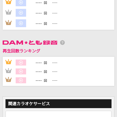
----
1
----
回
----
2
----
回
DAMに会員登録・ログインして
カラオケをもっと楽しもう！
----
3
----
回
自宅でカラオケ歌い放題！
再生回数ランキング
家族や友達と一緒に！練習にも！
----
1
----
回
----
2
----
回
----
3
----
回
関連カラオケサービス