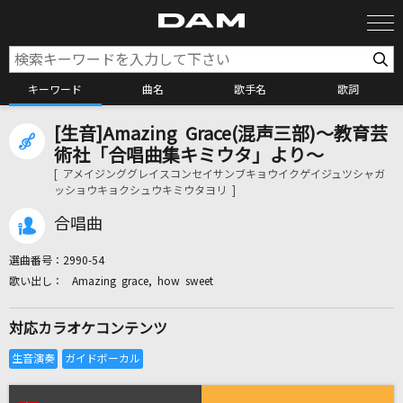
キーワード
曲名
歌手名
歌詞
[生音]Amazing Grace(混声三部)～教育芸
カラオケ検索
術社「合唱曲集キミウタ」より～
[ アメイジンググレイスコンセイサンブキョウイクゲイジュツシャガ
ッショウキョクシュウキミウタヨリ ]
カラオケ店舗検索
合唱曲
カラオケリクエスト
選曲番号：
2990-54
Amazing grace, how sweet
全国りれき
対応カラオケコンテンツ
リアルタイムで歌われている曲の一覧