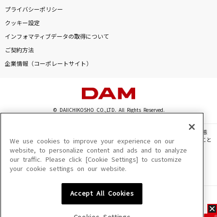
プライバシーポリシー
クッキー設定
インフォマティブデータの取得について
ご契約方法
企業情報（コーポレートサイト）
© DAIICHIKOSHO CO.,LTD. All Rights Reserved.
このサイトに掲載されている一切の文章・画像・写真・動画・音声等を、手段や形態
を問わず、著作権法の定める範囲を超えて無断で複製、転載、ファイル化などすること
We use cookies to improve your experience on our
を禁じます。
website, to personalize content and ads and to analyze
our traffic. Please click [Cookie Settings] to customize
楽曲及びコンテンツは、機種によりご利用いただけない場合があります。
your cookie settings on our website.
楽曲及びコンテンツの配信日、配信内容が変更になる場合があります。
楽曲によりMYリスト保存ができない場合があります。
Accept All Cookies
JASRAC許諾番号
6602250213Y31015 6602250112Y38026 6602250240Y31015
6602250241Y45122