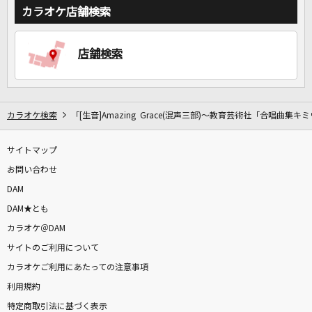
カラオケ店舗検索
DAMに会員登録・ログインして
カラオケをもっと楽しもう！
店舗検索
カラオケ検索
「[生音]Amazing Grace(混声三部)～教育芸術社「合唱曲集
自宅でカラオケ歌い放題！
家族や友達と一緒に！練習にも！
サイトマップ
お問い合わせ
DAM
DAM★とも
カラオケ＠DAM
サイトのご利用について
カラオケご利用にあたっての注意事項
利用規約
特定商取引法に基づく表示