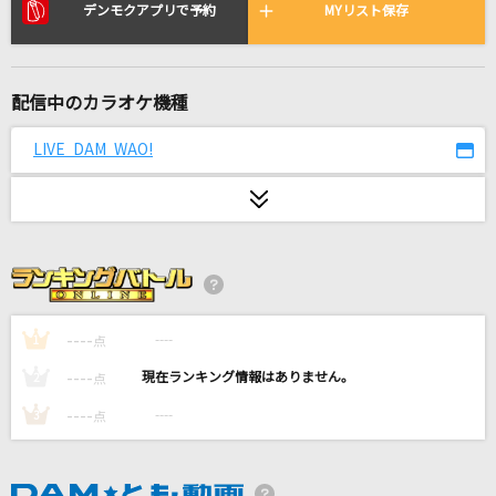
月の詩
デンモクアプリで予約
MYリスト保存
GACKT(Gackt)
あとひとつ
配信中のカラオケ機種
FUNKY MONKEY BABYS
LIVE DAM WAO!
くるみ☆ぽんちお
まだ仔 feat.初音ミク
オトモダチフィルム
オーイシマサヨシ
----
----
1
点
最後の優しさ
JAY'ED
----
----
2
点
----
----
3
点
umbrella
SEKAI NO OWARI(世界の終わり)