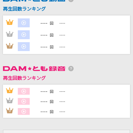
half & half
再生回数ランキング
timelesz
----
1
----
回
Atmosphere
----
2
----
初星学園
回
----
3
----
回
[生音]アイノカタチ feat.HIDE(GReeeeN)
Misia
[生音]ツバサ
再生回数ランキング
アンダーグラフ
----
1
----
回
もっと見る
----
2
----
回
DAMの新曲・ランキングなど
----
3
----
回
カラオケ最新情報をチェック！