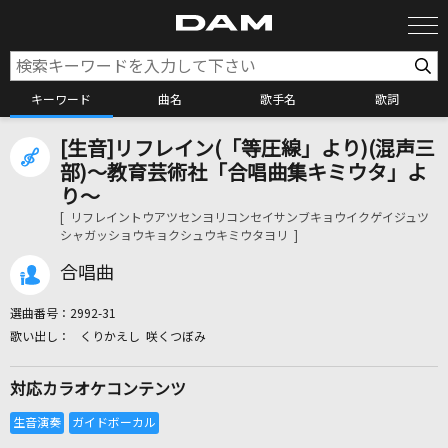
キーワード
曲名
歌手名
歌詞
[生音]リフレイン(「等圧線」より)(混声三
カラオケ検索
部)～教育芸術社「合唱曲集キミウタ」よ
り～
[ リフレイントウアツセンヨリコンセイサンブキョウイクゲイジュツ
カラオケ店舗検索
シャガッショウキョクシュウキミウタヨリ ]
合唱曲
カラオケリクエスト
選曲番号：
2992-31
くりかえし 咲くつぼみ
全国りれき
対応カラオケコンテンツ
リアルタイムで歌われている曲の一覧