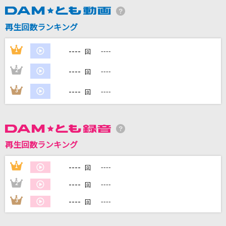
[生音]嘘
シド
再生回数ランキング
ESCAPE
----
1
----
回
MOON CHILD(Moon Child)
----
2
----
回
ロミオとシンデレラ
----
3
----
回
doriko feat.初音ミク
シンデレラ
サイダーガール
再生回数ランキング
もっと見る
----
1
----
回
----
2
----
回
DAMの新曲・ランキングなど
カラオケ最新情報をチェック！
----
3
----
回