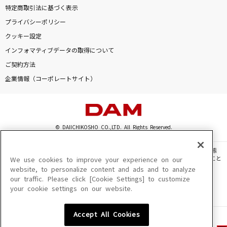
特定商取引法に基づく表示
プライバシーポリシー
クッキー設定
インフォマティブデータの取得について
ご契約方法
企業情報（コーポレートサイト）
© DAIICHIKOSHO CO.,LTD. All Rights Reserved.
このサイトに掲載されている一切の文章・画像・写真・動画・音声等を、手段や形態
を問わず、著作権法の定める範囲を超えて無断で複製、転載、ファイル化などすること
We use cookies to improve your experience on our
を禁じます。
website, to personalize content and ads and to analyze
our traffic. Please click [Cookie Settings] to customize
楽曲及びコンテンツは、機種によりご利用いただけない場合があります。
your cookie settings on our website.
楽曲及びコンテンツの配信日、配信内容が変更になる場合があります。
楽曲によりMYリスト保存ができない場合があります。
Accept All Cookies
JASRAC許諾番号
6602250213Y31015 6602250112Y38026 6602250240Y31015