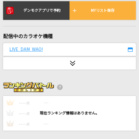
るてん
Chevon
デンモクアプリで予約
MYリスト保存
ドラえもんのうた(ドラえもんアニメバージョン)
山野さと子、(台詞)大山のぶ代
配信中のカラオケ機種
海の声
LIVE DAM WAO!
浦島太郎(桐谷健太)
明日晴れるかな
桑田佳祐
[生音]恋の予感
----
----
1
点
安全地帯
----
----
2
点
シルエット
----
----
3
点
KANA-BOON