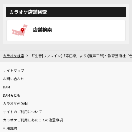
カラオケ店舗検索
DAMに会員登録・ログインして
カラオケをもっと楽しもう！
店舗検索
自宅でカラオケ歌い放題！
カラオケ検索
「[生音]リフレイン(「等圧線」より)(混声三部)～教育芸術社
家族や友達と一緒に！練習にも！
サイトマップ
お問い合わせ
DAM
DAM★とも
カラオケ＠DAM
サイトのご利用について
カラオケご利用にあたっての注意事項
利用規約