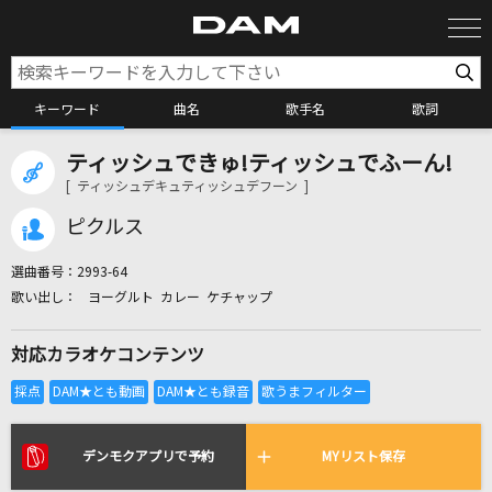
キーワード
曲名
歌手名
歌詞
ティッシュできゅ!ティッシュでふーん!
カラオケ検索
[ ティッシュデキュティッシュデフーン ]
ピクルス
カラオケ店舗検索
選曲番号：
2993-64
ヨーグルト カレー ケチャップ
カラオケリクエスト
対応カラオケコンテンツ
全国りれき
リアルタイムで歌われている曲の一覧
デンモクアプリで予約
MYリスト保存