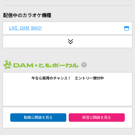
fighting pose
福山雅治
配信中のカラオケ機種
バイバイサンキュー(ビデオクリップバージョン)
LIVE DAM WAO!
BUMP OF CHICKEN
[生音]Walking with you
Novelbright
2026年8月度
THE REVO
今なら採用のチャンス！ エントリー受付中
ポルノグラフィティ
会いたくて
Ado
DAM★ともボーカルエントリーランキング
[生音]ビンテージ
動画公開曲を見る
録音公開曲を見る
Official髭男dism