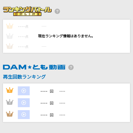
スーパーガール
あいみょん
----
----
1
瀬戸の花嫁
点
小柳ルミ子(rumico)
----
----
2
点
----
----
3
点
[生音]恋をして
HY
Golden [ゴールデン]
再生回数ランキング
HUNTR/X
----
1
----
回
もっと見る
----
2
----
回
DAMの新曲・ランキングなど
----
3
----
回
カラオケ最新情報をチェック！