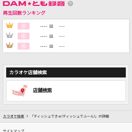
再生回数ランキング
DAMに会員登録・ログインして
カラオケをもっと楽しもう！
----
1
----
回
----
2
----
回
----
3
----
回
自宅でカラオケ歌い放題！
家族や友達と一緒に！練習にも！
カラオケ店舗検索
店舗検索
カラオケ検索
「ティッシュできゅ!ティッシュでふーん!」の詳細
サイトマップ