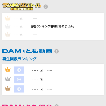
Caffeine
秋山黄色
----
----
1
点
初恋シンデレラ
----
----
2
点
≒JOY
----
----
3
点
[生音]115万キロのフィルム
Official髭男dism
テレパシー
再生回数ランキング
M!LK
----
1
----
回
もっと見る
----
2
----
回
DAMの新曲・ランキングなど
----
3
----
回
カラオケ最新情報をチェック！