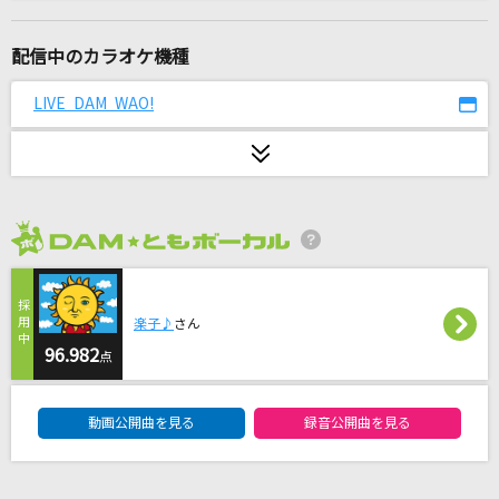
lulu.
Mrs. GREEN APPLE
配信中のカラオケ機種
[生音]君の知らない物語
LIVE DAM WAO!
supercell
[生音]ミュージック・アワー
ポルノグラフィティ
2026年8月度
メランコリーキッチン
米津玄師
楽子♪
さん
六兆年と一夜物語
96.982
点
和楽器バンド
DAM★ともボーカルエントリーランキング
動画公開曲を見る
録音公開曲を見る
Stay Alive
エミリア(CV.高橋李依)