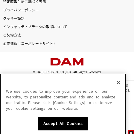
特定商取引法に基づく表示
プライバシーポリシー
クッキー設定
インフォマティブデータの取得について
ご契約方法
企業情報（コーポレートサイト）
© DAIICHIKOSHO CO.,LTD. All Rights Reserved.
このサイトに掲載されている一切の文章・画像・写真・動画・音声等を、手段や形態
を問わず、著作権法の定める範囲を超えて無断で複製、転載、ファイル化などすること
We use cookies to improve your experience on our
を禁じます。
website, to personalize content and ads and to analyze
our traffic. Please click [Cookie Settings] to customize
楽曲及びコンテンツは、機種によりご利用いただけない場合があります。
your cookie settings on our website.
楽曲及びコンテンツの配信日、配信内容が変更になる場合があります。
楽曲によりMYリスト保存ができない場合があります。
Accept All Cookies
JASRAC許諾番号
6602250213Y31015 6602250112Y38026 6602250240Y31015
6602250241Y45122