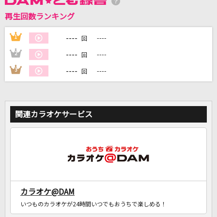
再生回数ランキング
DAMに会員登録・ログインして
カラオケをもっと楽しもう！
----
1
----
回
----
2
----
回
----
3
----
回
自宅でカラオケ歌い放題！
家族や友達と一緒に！練習にも！
関連カラオケサービス
カラオケ@DAM
いつものカラオケが24時間いつでもおうちで楽しめる！