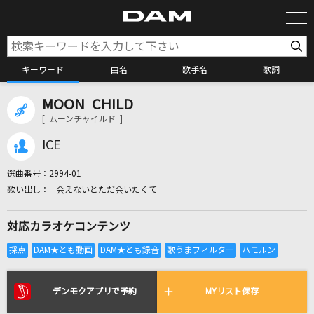
キーワード
曲名
歌手名
歌詞
MOON CHILD
カラオケ検索
[ ムーンチャイルド ]
ICE
カラオケ店舗検索
選曲番号：
2994-01
会えないとただ会いたくて
カラオケリクエスト
対応カラオケコンテンツ
全国りれき
リアルタイムで歌われている曲の一覧
デンモクアプリで予約
MYリスト保存