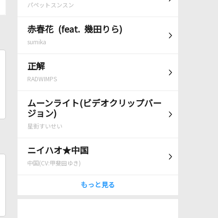
パペットスンスン
赤春花 (feat. 幾田りら)
sumika
正解
RADWIMPS
ムーンライト(ビデオクリップバー
ジョン)
星街すいせい
ニイハオ★中国
中国(CV:甲斐田ゆき)
もっと見る