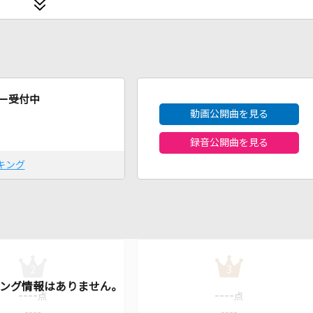
2026年8月度
ー受付中
動画公開曲を見る
録音公開曲を見る
キング
2
3
----
----
点
点
----
----