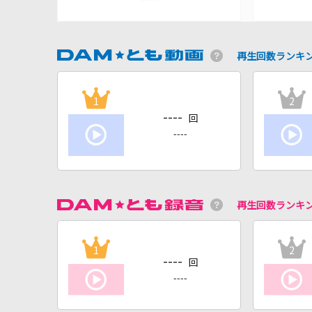
再生回数ランキ
1
2
----
回
----
再生回数ランキ
1
2
----
回
----