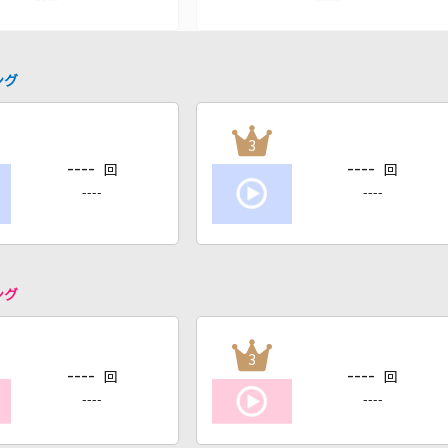
ング
3
----
----
回
回
----
----
ング
3
----
----
回
回
----
----