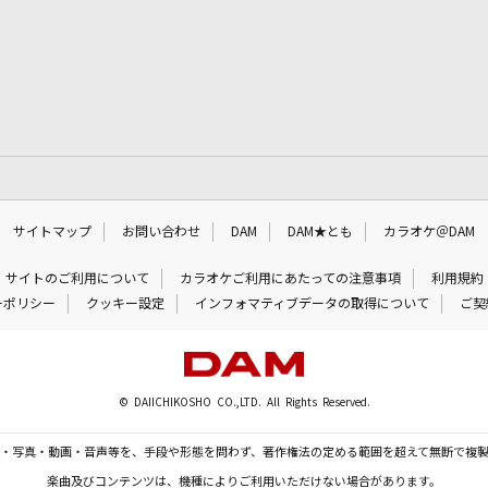
サイトマップ
お問い合わせ
DAM
DAM★とも
カラオケ＠DAM
サイトのご利用について
カラオケご利用にあたっての注意事項
利用規約
ーポリシー
クッキー設定
インフォマティブデータの取得について
ご契
© DAIICHIKOSHO CO.,LTD. All Rights Reserved.
・写真・動画・音声等を、手段や形態を問わず、著作権法の定める範囲を超えて無断で複
楽曲及びコンテンツは、機種によりご利用いただけない場合があります。