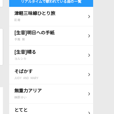
リアルタイムで歌われている曲の一覧
津軽三味線ひとり旅
彩青
[生音]明日への手紙
手嶌 葵
[生音]晴る
ヨルシカ
そばかす
JUDY AND MARY
無重力アリア
榊原ゆい
とてと