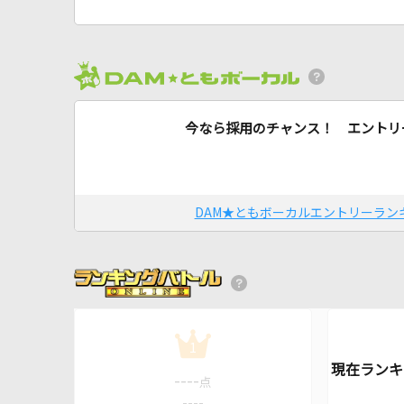
今なら採用のチャンス！ エントリ
DAM★ともボーカルエントリーラン
1
----
点
----