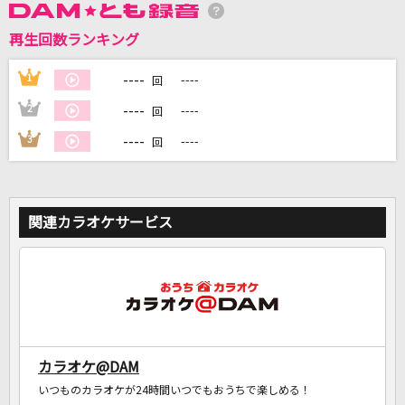
再生回数ランキング
DAMに会員登録・ログインして
カラオケをもっと楽しもう！
----
1
----
回
----
2
----
回
----
3
----
回
自宅でカラオケ歌い放題！
家族や友達と一緒に！練習にも！
関連カラオケサービス
カラオケ@DAM
いつものカラオケが24時間いつでもおうちで楽しめる！