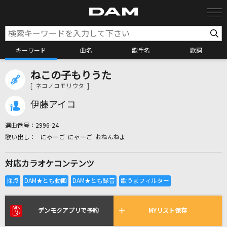
キーワード
曲名
歌手名
歌詞
ねこの子もりうた
カラオケ検索
[ ネコノコモリウタ ]
伊藤アイコ
カラオケ店舗検索
選曲番号：
2996-24
にゃーご にゃーご おねんねよ
カラオケリクエスト
対応カラオケコンテンツ
全国りれき
リアルタイムで歌われている曲の一覧
デンモクアプリで予約
MYリスト保存