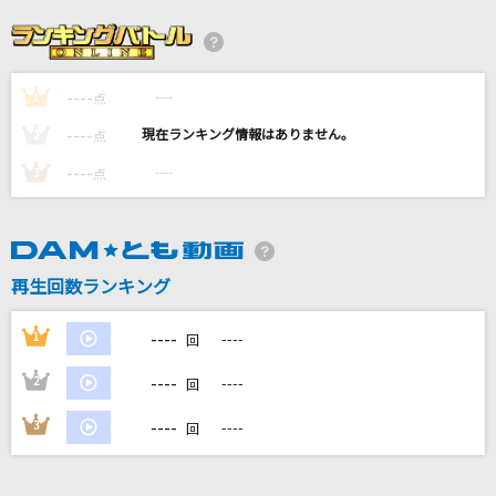
lulu.
Mrs. GREEN APPLE
----
----
1
夏祭り
点
Whiteberry
----
----
2
点
----
----
3
点
[生音]ひまわりの約束
秦 基博
[生音]ドライフラワー
再生回数ランキング
優里
----
1
----
回
もっと見る
----
2
----
回
DAMの新曲・ランキングなど
----
3
----
回
カラオケ最新情報をチェック！