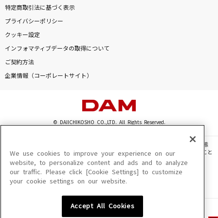
特定商取引法に基づく表示
プライバシーポリシー
クッキー設定
インフォマティブデータの取得について
ご契約方法
企業情報（コーポレートサイト）
© DAIICHIKOSHO CO.,LTD. All Rights Reserved.
このサイトに掲載されている一切の文章・画像・写真・動画・音声等を、手段や形態
を問わず、著作権法の定める範囲を超えて無断で複製、転載、ファイル化などすること
We use cookies to improve your experience on our
を禁じます。
website, to personalize content and ads and to analyze
our traffic. Please click [Cookie Settings] to customize
楽曲及びコンテンツは、機種によりご利用いただけない場合があります。
your cookie settings on our website.
楽曲及びコンテンツの配信日、配信内容が変更になる場合があります。
楽曲によりMYリスト保存ができない場合があります。
Accept All Cookies
JASRAC許諾番号
6602250213Y31015 6602250112Y38026 6602250240Y31015