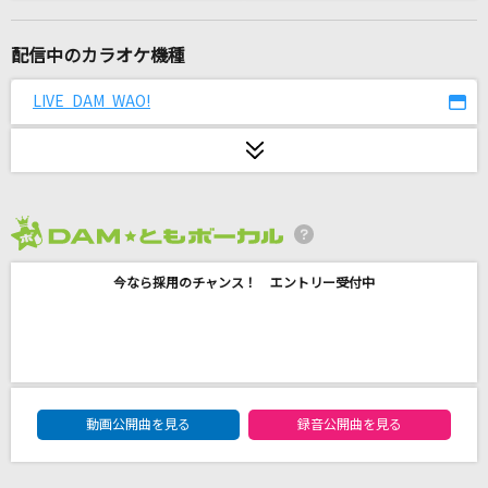
熱異常
いよわ feat.足立レイ
配信中のカラオケ機種
女々しくて
LIVE DAM WAO!
ゴールデンボンバー
Flamingo
米津玄師
2026年8月度
君は僕に似ている
今なら採用のチャンス！ エントリー受付中
See-Saw
[生音]明日晴れるかな
桑田佳祐
DAM★ともボーカルエントリーランキング
女はそれを我慢できない
動画公開曲を見る
録音公開曲を見る
アン・ルイス