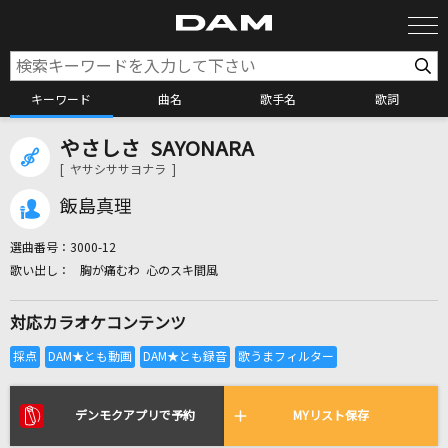
キーワード
曲名
歌手名
歌詞
やさしさ SAYONARA
カラオケ検索
[ ヤサシササヨナラ ]
飯島真理
カラオケ店舗検索
選曲番号：
3000-12
胸が痛むわ 心のスキ間風
カラオケリクエスト
対応カラオケコンテンツ
全国りれき
リアルタイムで歌われている曲の一覧
デンモクアプリで予約
MYリスト保存