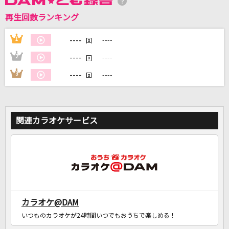
再生回数ランキング
----
1
----
DAMに会員登録・ログインして
回
カラオケをもっと楽しもう！
----
2
----
回
----
3
----
回
自宅でカラオケ歌い放題！
家族や友達と一緒に！練習にも！
関連カラオケサービス
カラオケ@DAM
いつものカラオケが24時間いつでもおうちで楽しめる！