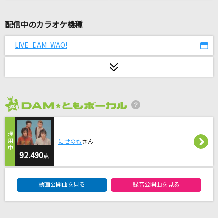
セレナーデ
なとり
配信中のカラオケ機種
[生音]いつまでも変わらぬ愛を
LIVE DAM WAO!
織田哲郎
プノペタリラ
Chevon
2026年8月度
2way nice guy
Creepy Nuts
にせのも
さん
ふたりの世界
92.490
点
あいみょん
DAM★ともボーカルエントリーランキング
動画公開曲を見る
録音公開曲を見る
[生音]月光浴
ヨルシカ