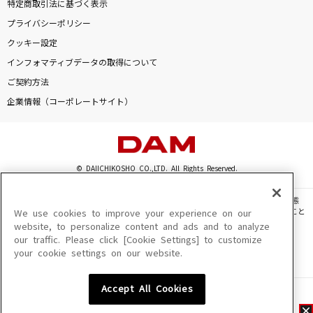
特定商取引法に基づく表示
プライバシーポリシー
クッキー設定
インフォマティブデータの取得について
ご契約方法
企業情報（コーポレートサイト）
© DAIICHIKOSHO CO.,LTD. All Rights Reserved.
このサイトに掲載されている一切の文章・画像・写真・動画・音声等を、手段や形態
を問わず、著作権法の定める範囲を超えて無断で複製、転載、ファイル化などすること
We use cookies to improve your experience on our
を禁じます。
website, to personalize content and ads and to analyze
our traffic. Please click [Cookie Settings] to customize
楽曲及びコンテンツは、機種によりご利用いただけない場合があります。
your cookie settings on our website.
楽曲及びコンテンツの配信日、配信内容が変更になる場合があります。
楽曲によりMYリスト保存ができない場合があります。
Accept All Cookies
JASRAC許諾番号
6602250213Y31015 6602250112Y38026 6602250240Y31015
6602250241Y45122