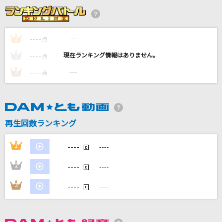
[生音]Here,There And Everywhere [ヒア・ゼ
ア・アンド・エヴリホエア]
The Beatles
----
----
1
点
----
クスシキ
----
2
点
Mrs. GREEN APPLE
----
----
3
点
Soranji
Mrs. GREEN APPLE
再生回数ランキング
大不正解
back number
----
1
----
回
もっと見る
----
2
----
回
----
3
----
回
DAMの新曲・ランキングなど
カラオケ最新情報をチェック！