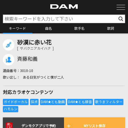
キーワード
曲名
歌手名
歌詞
砂漠に赤い花
カラオケ検索
[ サバクニアカイハナ ]
斉藤和義
カラオケ店舗検索
選曲番号：
3010-10
ある日気がつくと僕が二人
カラオケリクエスト
対応カラオケコンテンツ
全国りれき
リアルタイムで歌われている曲の一覧
デンモクアプリで予約
MYリスト保存