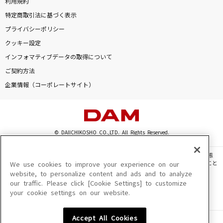
利用規約
特定商取引法に基づく表示
プライバシーポリシー
クッキー設定
インフォマティブデータの取得について
ご契約方法
企業情報（コーポレートサイト）
© DAIICHIKOSHO CO.,LTD. All Rights Reserved.
このサイトに掲載されている一切の文章・画像・写真・動画・音声等を、手段や形態
を問わず、著作権法の定める範囲を超えて無断で複製、転載、ファイル化などすること
We use cookies to improve your experience on our
を禁じます。
website, to personalize content and ads and to analyze
our traffic. Please click [Cookie Settings] to customize
楽曲及びコンテンツは、機種によりご利用いただけない場合があります。
your cookie settings on our website.
楽曲及びコンテンツの配信日、配信内容が変更になる場合があります。
楽曲によりMYリスト保存ができない場合があります。
Accept All Cookies
JASRAC許諾番号