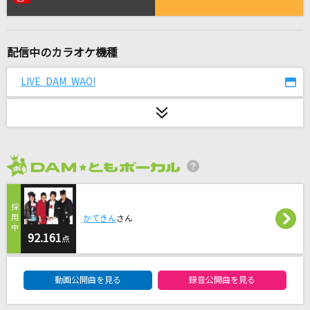
ダーリン
Mrs. GREEN APPLE
配信中のカラオケ機種
[生音]ギターと孤独と蒼い惑星
結束バンド
LIVE DAM WAO!
サクラ～卒業できなかった君へ～
半崎美子
恋の炎
2026年8月度
パク・ジュニョン
Grand Blue
かてきん
さん
湘南乃風
92.161
点
DAM★ともボーカルエントリーランキング
[生音]青春時代
動画公開曲を見る
録音公開曲を見る
森田公一とトップギャラン