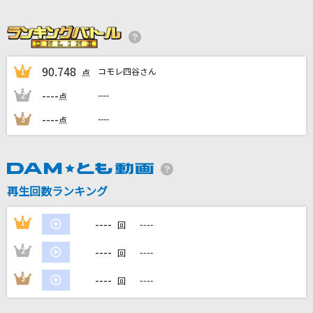
MAD HEAD LOVE
米津玄師
[生音]さよならエレジー
90.748
コモレ四谷さん
1
点
菅田将暉
----
----
2
点
未来コネクション
----
----
3
点
ЯeaL
明日への手紙
手嶌 葵
再生回数ランキング
もっと見る
----
1
----
回
----
2
----
回
DAMの新曲・ランキングなど
カラオケ最新情報をチェック！
----
3
----
回