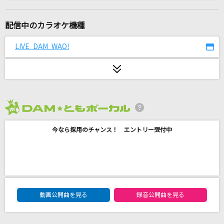
新しい文明開化
東京事変
配信中のカラオケ機種
[生音]楓
LIVE DAM WAO!
スピッツ
初音ミクの消失
cosMo@暴走P feat.初音ミク
2026年8月度
[生音]Don't say “lazy“
今なら採用のチャンス！ エントリー受付中
桜高軽音部[平沢唯・秋山澪・田井中律・琴吹紬(CV:豊崎愛生、日笠陽
子、佐藤聡美、寿美菜子)]
忘れてください
ヨルシカ
DAM★ともボーカルエントリーランキング
動画公開曲を見る
録音公開曲を見る
ハレンチ
ちゃんみな