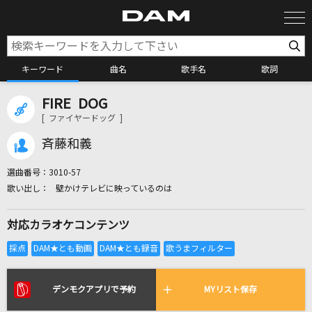
キーワード
曲名
歌手名
歌詞
FIRE DOG
カラオケ検索
[ ファイヤードッグ ]
斉藤和義
カラオケ店舗検索
選曲番号：
3010-57
壁かけテレビに映っているのは
カラオケリクエスト
対応カラオケコンテンツ
全国りれき
リアルタイムで歌われている曲の一覧
デンモクアプリで予約
MYリスト保存