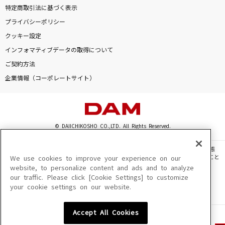
特定商取引法に基づく表示
プライバシーポリシー
クッキー設定
インフォマティブデータの取得について
ご契約方法
企業情報（コーポレートサイト）
© DAIICHIKOSHO CO.,LTD. All Rights Reserved.
このサイトに掲載されている一切の文章・画像・写真・動画・音声等を、手段や形態
を問わず、著作権法の定める範囲を超えて無断で複製、転載、ファイル化などすること
We use cookies to improve your experience on our
を禁じます。
website, to personalize content and ads and to analyze
our traffic. Please click [Cookie Settings] to customize
楽曲及びコンテンツは、機種によりご利用いただけない場合があります。
your cookie settings on our website.
楽曲及びコンテンツの配信日、配信内容が変更になる場合があります。
楽曲によりMYリスト保存ができない場合があります。
Accept All Cookies
JASRAC許諾番号
6602250213Y31015 6602250112Y38026 6602250240Y31015