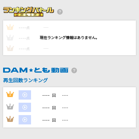
ギャンブル
syudou
----
----
1
点
あぶく
----
----
2
点
ヨルシカ
----
----
3
点
夏色花火
Snow Man
[生音]チェックのワンピース
再生回数ランキング
back number
----
1
----
回
もっと見る
----
2
----
回
----
3
----
DAMの新曲・ランキングなど
回
カラオケ最新情報をチェック！