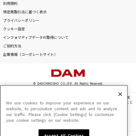
利用規約
特定商取引法に基づく表示
プライバシーポリシー
クッキー設定
インフォマティブデータの取得について
ご契約方法
企業情報（コーポレートサイト）
© DAIICHIKOSHO CO.,LTD. All Rights Reserved.
このサイトに掲載されている一切の文章・画像・写真・動画・音声等を、手段や形態
を問わず、著作権法の定める範囲を超えて無断で複製、転載、ファイル化などすること
We use cookies to improve your experience on our
を禁じます。
website, to personalize content and ads and to analyze
our traffic. Please click [Cookie Settings] to customize
楽曲及びコンテンツは、機種によりご利用いただけない場合があります。
your cookie settings on our website.
楽曲及びコンテンツの配信日、配信内容が変更になる場合があります。
楽曲によりMYリスト保存ができない場合があります。
Accept All Cookies