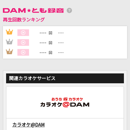
DAMに会員登録・ログインして
再生回数ランキング
カラオケをもっと楽しもう！
----
1
----
回
----
2
----
回
----
3
----
回
自宅でカラオケ歌い放題！
家族や友達と一緒に！練習にも！
関連カラオケサービス
カラオケ@DAM