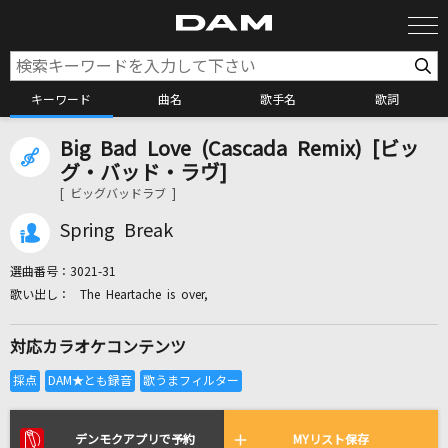
キーワード
曲名
歌手名
歌詞
Big Bad Love (Cascada Remix) [ビッ
カラオケ検索
グ・バッド・ラヴ]
[ ビッグバッドラブ ]
カラオケ店舗検索
Spring Break
選曲番号：
3021-31
カラオケリクエスト
The Heartache is over,
対応カラオケコンテンツ
全国りれき
リアルタイムで歌われている曲の一覧
デンモクアプリで予約
MYリスト保存