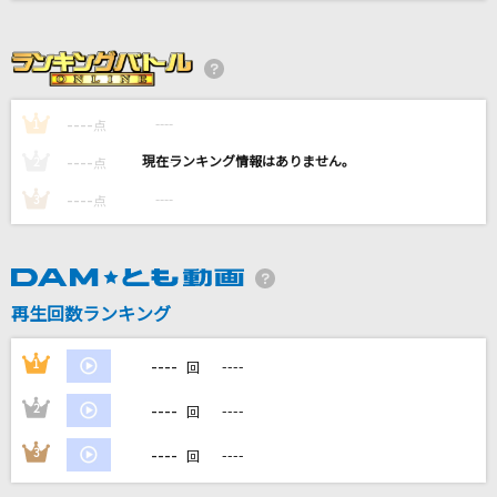
ゆけむり魂温泉
魂音泉
ロード
----
----
1
点
THE 虎舞竜(THE TRA-BRYU)
----
----
2
点
RPG
----
----
3
点
SEKAI NO OWARI(世界の終わり)
劇薬中毒
＝LOVE
再生回数ランキング
もっと見る
----
1
----
回
----
2
----
DAMの新曲・ランキングなど
回
カラオケ最新情報をチェック！
----
3
----
回