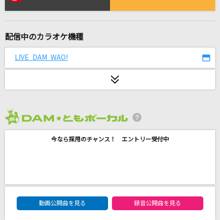
IN MY DREAM
真行寺恵里
配信中のカラオケ機種
サザンクロス
BUMP OF CHICKEN
LIVE DAM WAO!
スローモーション
来生たかお
lucky train!
2026年8月度
AIKATSU☆STARS!
今なら採用のチャンス！ エントリー受付中
[生音]異邦人～シルクロードのテーマ～
久保田早紀
[生音]しるし
DAM★ともボーカルエントリーランキング
Mr.Children
動画公開曲を見る
録音公開曲を見る