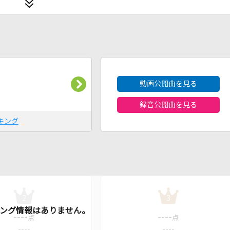
2026年8月度
動画公開曲を見る
録音公開曲を見る
キング
2
3
----
----
点
点
----
----