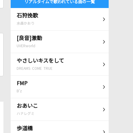
リアルタイムで歌われている曲の一覧
石狩挽歌
水森かおり
[良音]激動
UVERworld
やさしいキスをして
DREAMS COME TRUE
FMP
B'z
おあいこ
ハナレグミ
歩道橋