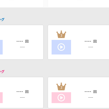
ング
3
----
----
回
回
----
----
ング
3
----
----
回
回
----
----