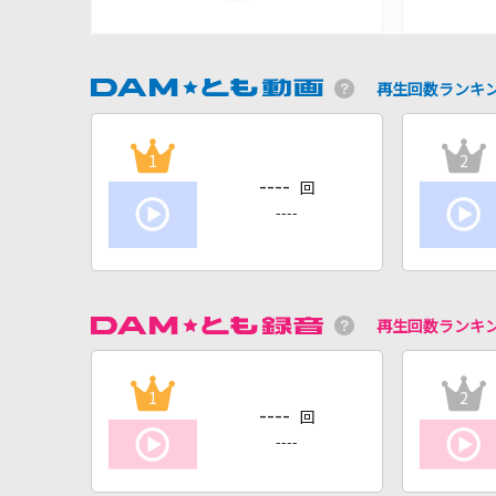
再生回数ランキ
1
2
----
回
----
再生回数ランキ
1
2
----
回
----