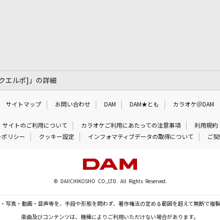
t> [クエルポ]」の詳細
サイトマップ
お問い合わせ
DAM
DAM★とも
カラオケ＠DAM
サイトのご利用について
カラオケご利用にあたっての注意事項
利用規約
ーポリシー
クッキー設定
インフォマティブデータの取得について
ご契
© DAIICHIKOSHO CO.,LTD. All Rights Reserved.
・写真・動画・音声等を、手段や形態を問わず、著作権法の定める範囲を超えて無断で複
楽曲及びコンテンツは、機種によりご利用いただけない場合があります。