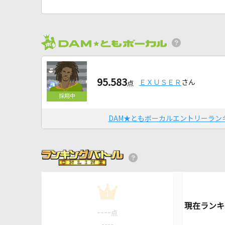
95.583
ＥＸＵＳＥＲ
さん
点
DAM★ともボーカルエントリーラン
1
----
点
----