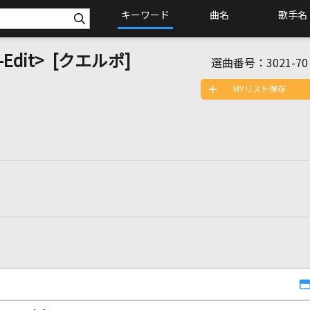
キーワード
曲名
歌手名
e-Edit> [クエルポ]
選曲番号：
3021-70
MYリスト保存