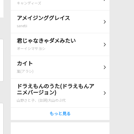
キャンディーズ
アメイジンググレイス
sanetii
君じゃなきゃダメみたい
オーイシマサヨシ
カイト
嵐(アラシ)
ドラえもんのうた(ドラえもんア
ニメバージョン)
山野さと子、(台詞)大山のぶ代
もっと見る