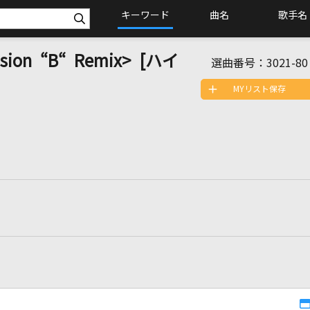
キーワード
曲名
歌手名
ssion “B“ Remix> [ハイ
選曲番号：
3021-80
MYリスト保存