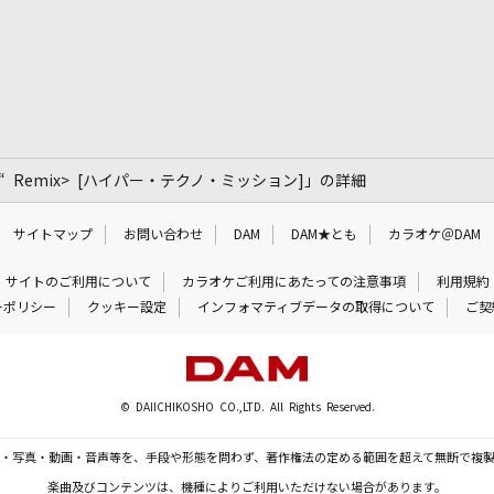
ion “B“ Remix> [ハイパー・テクノ・ミッション]」の詳細
サイトマップ
お問い合わせ
DAM
DAM★とも
カラオケ＠DAM
サイトのご利用について
カラオケご利用にあたっての注意事項
利用規約
ーポリシー
クッキー設定
インフォマティブデータの取得について
ご契
© DAIICHIKOSHO CO.,LTD. All Rights Reserved.
・写真・動画・音声等を、手段や形態を問わず、著作権法の定める範囲を超えて無断で複
楽曲及びコンテンツは、機種によりご利用いただけない場合があります。