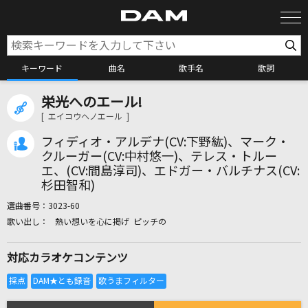
キーワード
曲名
歌手名
歌詞
栄光へのエール!
カラオケ検索
[ エイコウヘノエール ]
フィディオ・アルデナ(CV:下野紘)、マーク・
カラオケ店舗検索
クルーガー(CV:中村悠一)、テレス・トルー
エ、(CV:間島淳司)、エドガー・バルチナス(CV:
杉田智和)
カラオケリクエスト
選曲番号：
3023-60
熱い想いを心に掲げ ピッチの
全国りれき
対応カラオケコンテンツ
リアルタイムで歌われている曲の一覧