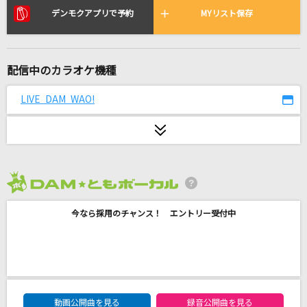
[生音]ゆうこ
デンモクアプリで予約
MYリスト保存
村下孝蔵
[生音]ブルー・ライト・ヨコハマ
配信中のカラオケ機種
いしだあゆみ
LIVE DAM WAO!
カルテNo.2222
きゅるりんってしてみて
[生音]花の匂い
Mr.Children
2026年8月度
ハレンチ
今なら採用のチャンス！ エントリー受付中
ちゃんみな
紅蓮の弓矢(アニメver.)
Linked Horizon
DAM★ともボーカルエントリーランキング
動画公開曲を見る
録音公開曲を見る