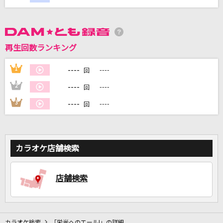
DAMに会員登録・ログインして
カラオケをもっと楽しもう！
再生回数ランキング
----
1
----
回
----
2
----
回
自宅でカラオケ歌い放題！
家族や友達と一緒に！練習にも！
----
3
----
回
カラオケ店舗検索
店舗検索
カラオケ検索
「栄光へのエール!」の詳細