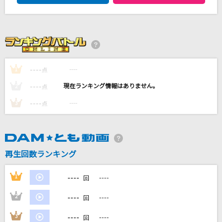
灯
lecca
[生音]君が好き
Mr.Children
----
----
1
点
lulu.
----
----
2
点
Mrs. GREEN APPLE
----
----
3
点
unravel
TK from 凛として時雨
再生回数ランキング
もっと見る
----
1
----
回
DAMの新曲・ランキングなど
カラオケ最新情報をチェック！
----
2
----
回
----
3
----
回