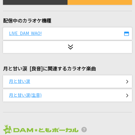
パメラ
Chevon
配信中のカラオケ機種
揺らぐ暗澹の世界から
芥川龍之介(CV.小野賢章)
LIVE DAM WAO!
鱗(うろこ)
秦 基博
月と甘い涙 [良音]に関連するカラオケ楽曲
LOVE涙色
松浦亜弥
月と甘い涙
[生音]翳(かげ)りゆく部屋
月と甘い涙(生音)
松任谷由実(荒井由実)
Zoetrope
やなぎなぎ
2026年8月度