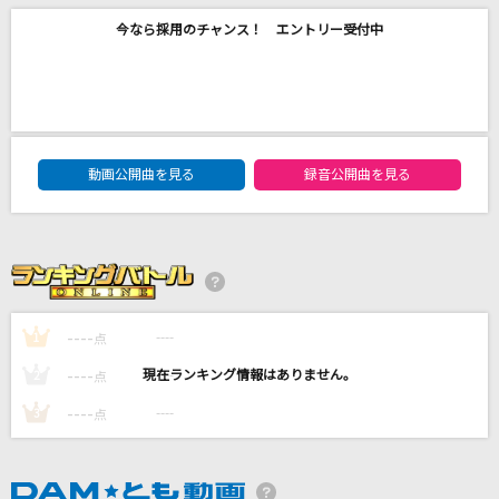
[生音]相思相愛
今なら採用のチャンス！ エントリー受付中
aiko
キュートなキューたい
CUTIE STREET
DAM★ともボーカルエントリーランキング
動画公開曲を見る
録音公開曲を見る
[生音]いい日旅立ち
山口百恵
SHADOW OF LOVE
A-JARI
----
----
1
点
もっと見る
----
----
2
点
----
----
3
DAMの新曲・ランキングなど
点
カラオケ最新情報をチェック！