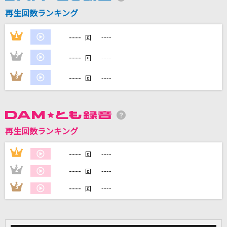
再生回数ランキング
DAMに会員登録・ログインして
----
1
----
カラオケをもっと楽しもう！
回
----
2
----
回
----
3
----
回
自宅でカラオケ歌い放題！
家族や友達と一緒に！練習にも！
再生回数ランキング
----
1
----
回
----
2
----
回
----
3
----
回