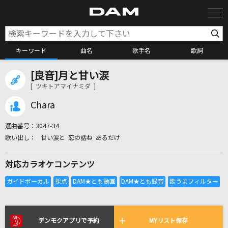
キーワード
曲名
歌手名
歌詞
[良音]月と甘い涙
カラオケ検索
[ ツキトアマイナミダ ]
Chara
カラオケ店舗検索
選曲番号：
3047-34
甘い涙と 恋の話ね あるだけ
カラオケリクエスト
対応カラオケコンテンツ
全国りれき
リアルタイムで歌われている曲の一覧
デンモクアプリで予約
MYリスト保存