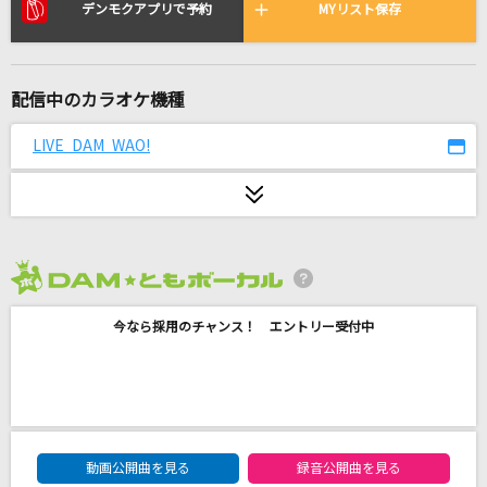
a walk in the park
デンモクアプリで予約
MYリスト保存
安室奈美恵
[生音]もう恋なんてしない
配信中のカラオケ機種
槇原敬之(Makihara)
LIVE DAM WAO!
リリリリ★バーニングナイト
samfree feat.Lily
Flavor Of Life -Ballad Version-
宇多田ヒカル
2026年8月度
今なら採用のチャンス！ エントリー受付中
key to my heart
倉木麻衣
夜の踊り子
サカナクション
DAM★ともボーカルエントリーランキング
動画公開曲を見る
録音公開曲を見る