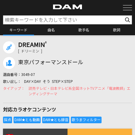
キーワード
曲名
歌手名
歌詞
DREAMIN'
カラオケ検索
[ ドリーミン ]
東京パフォーマンスドール
カラオケ店舗検索
選曲番号：
3049-07
DAY×DAY そう STEP×STEP
カラオケリクエスト
読売テレビ・日本テレビ系全国ネットTVアニメ「電波教師」エ
ンディングテーマ
全国りれき
対応カラオケコンテンツ
リアルタイムで歌われている曲の一覧