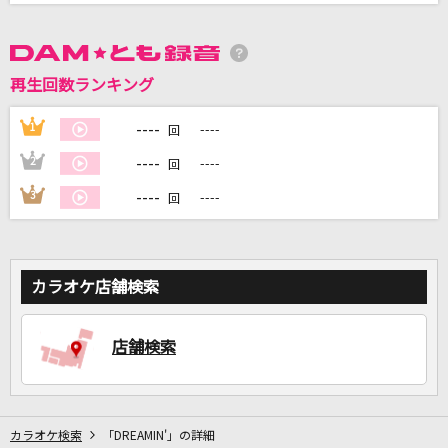
DAMに会員登録・ログインして
カラオケをもっと楽しもう！
再生回数ランキング
----
1
----
回
----
2
----
回
自宅でカラオケ歌い放題！
----
3
----
回
家族や友達と一緒に！練習にも！
カラオケ店舗検索
店舗検索
カラオケ検索
「DREAMIN'」の詳細