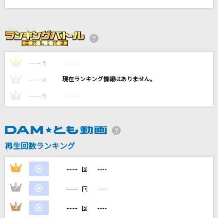
烏(ビデオクリップバージョン)
米津玄師
幾望の月
なきゃむりゃ
----
----
1
点
----
----
2
点
[生音]メリールー
SIX LOUNGE
----
----
3
点
INVOKE-インヴォーク-
T.M.Revolution
再生回数ランキング
もっと見る
----
1
----
回
DAMの新曲・ランキングなど
----
2
----
回
カラオケ最新情報をチェック！
----
3
----
回