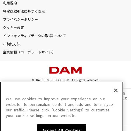
利用規約
特定商取引法に基づく表示
プライバシーポリシー
クッキー設定
インフォマティブデータの取得について
ご契約方法
企業情報（コーポレートサイト）
© DAIICHIKOSHO CO.,LTD. All Rights Reserved.
このサイトに掲載されている一切の文章・画像・写真・動画・音声等を、手段や形態
を問わず、著作権法の定める範囲を超えて無断で複製、転載、ファイル化などすること
We use cookies to improve your experience on our
を禁じます。
website, to personalize content and ads and to analyze
our traffic. Please click [Cookie Settings] to customize
楽曲及びコンテンツは、機種によりご利用いただけない場合があります。
your cookie settings on our website.
楽曲及びコンテンツの配信日、配信内容が変更になる場合があります。
楽曲によりMYリスト保存ができない場合があります。
Accept All Cookies