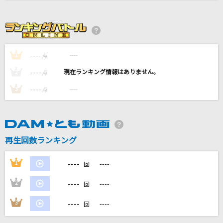
美しい鰭(名探偵コナンアニメバージョン)
スピッツ
innocent world
----
----
1
点
Mr.Children
----
----
2
点
烏
----
----
3
点
米津玄師
そばかす
JUDY AND MARY
再生回数ランキング
もっと見る
----
1
----
回
----
2
----
回
DAMの新曲・ランキングなど
カラオケ最新情報をチェック！
----
3
----
回