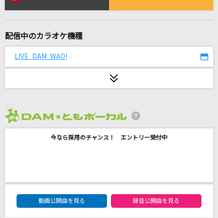
新時代 (ウタ from ONE PIECE FILM RED)
Ado
配信中のカラオケ機種
GLAMOROUS SKY
JAEJOONG(ジェジュン)
LIVE DAM WAO!
[生音]ちりぬるを
市川由紀乃
Monopoly
2026年8月度
乃木坂46
今なら採用のチャンス！ エントリー受付中
[生音]Tomorrow never knows
Mr.Children
[生音]酒よ
DAM★ともボーカルエントリーランキング
動画公開曲を見る
録音公開曲を見る
吉幾三