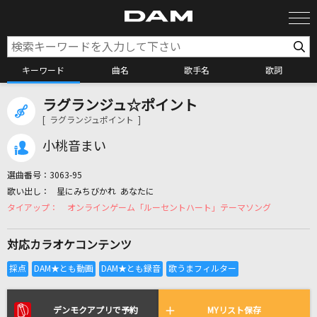
キーワード
曲名
歌手名
歌詞
ラグランジュ☆ポイント
カラオケ検索
[ ラグランジュポイント ]
小桃音まい
カラオケ店舗検索
選曲番号：
3063-95
星にみちびかれ あなたに
カラオケリクエスト
オンラインゲーム「ルーセントハート」テーマソング
対応カラオケコンテンツ
全国りれき
リアルタイムで歌われている曲の一覧
デンモクアプリで予約
MYリスト保存