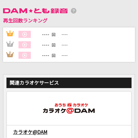
DAMに会員登録・ログインして
再生回数ランキング
カラオケをもっと楽しもう！
----
1
----
回
----
2
----
回
----
3
----
回
自宅でカラオケ歌い放題！
家族や友達と一緒に！練習にも！
関連カラオケサービス
カラオケ@DAM