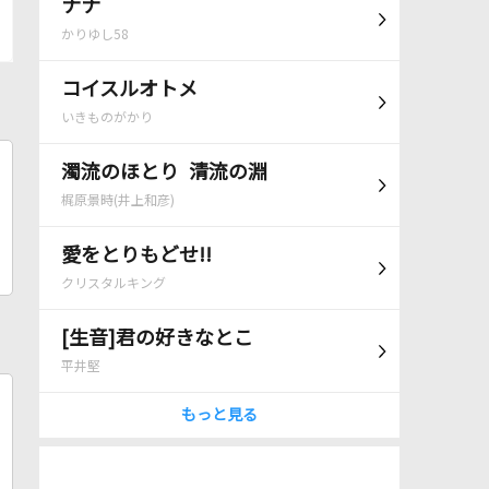
ナナ
かりゆし58
コイスルオトメ
いきものがかり
濁流のほとり 清流の淵
梶原景時(井上和彦)
愛をとりもどせ!!
クリスタルキング
[生音]君の好きなとこ
平井堅
もっと見る