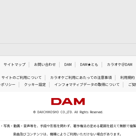
サイトマップ
お問い合わせ
DAM
DAM★とも
カラオケ＠DAM
サイトのご利用について
カラオケご利用にあたっての注意事項
利用規約
ーポリシー
クッキー設定
インフォマティブデータの取得について
ご契
© DAIICHIKOSHO CO.,LTD. All Rights Reserved.
・写真・動画・音声等を、手段や形態を問わず、著作権法の定める範囲を超えて無断で複
楽曲及びコンテンツは、機種によりご利用いただけない場合があります。