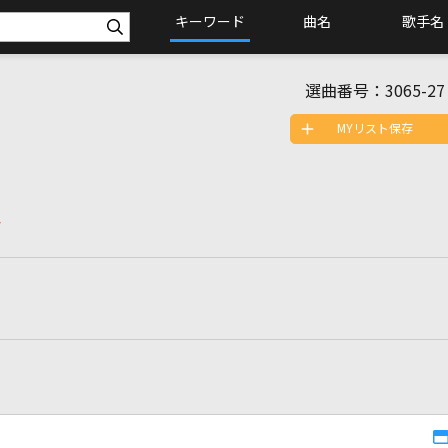
キーワード
曲名
歌手名
選曲番号：
3065-27
MYリスト保存
マ