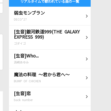
リアルタイムで歌われている曲の一覧
弱虫モンブラン
DECO*27
[生音]銀河鉄道999(THE GALAXY
EXPRESS 999)
ゴダイゴ
[生音]Who...
浜崎あゆみ
魔法の料理 ～君から君へ～
BUMP OF CHICKEN
[生音]恋
back number