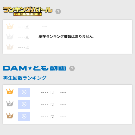
Story
AI
----
----
1
Yes! 東京
点
EBiDAN (恵比寿学園男子部)
----
----
2
点
----
----
3
点
Best Friend
Kiroro
[生音]オラはにんきもの
再生回数ランキング
のはらしんのすけ
----
1
----
回
もっと見る
----
2
----
回
DAMの新曲・ランキングなど
----
3
----
回
カラオケ最新情報をチェック！