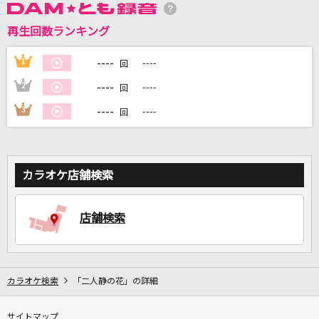
再生回数ランキング
DAMに会員登録・ログインして
カラオケをもっと楽しもう！
----
1
----
回
----
2
----
回
----
3
----
回
自宅でカラオケ歌い放題！
家族や友達と一緒に！練習にも！
カラオケ店舗検索
店舗検索
カラオケ検索
「二人静の花」の詳細
サイトマップ