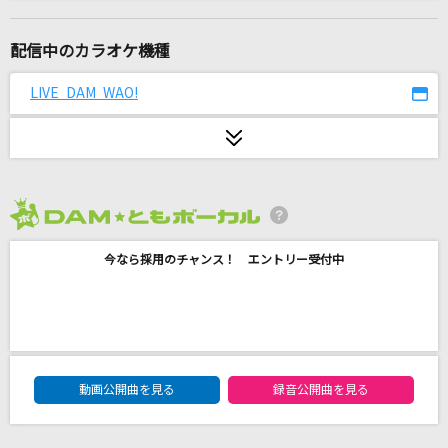
MW ～Dear Mr. & Ms. ピカレスク～
flumpool
配信中のカラオケ機種
テレパシー
LIVE DAM WAO!
M!LK
[生音]カラカラ
結束バンド
2026年8月度
Snow halation
今なら採用のチャンス！ エントリー受付中
μ's
火種
キタニタツヤ
DAM★ともボーカルエントリーランキング
Error
動画公開曲を見る
録音公開曲を見る
GARNiDELiA