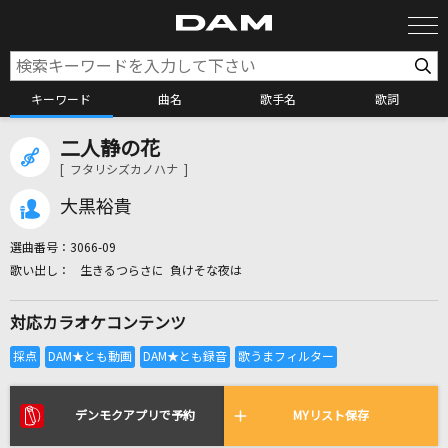
キーワード
曲名
歌手名
歌詞
二人静の花
カラオケ検索
[ フタリシズカノハナ ]
大黒裕貴
カラオケ店舗検索
選曲番号：
3066-09
生きるつらさに 負けそな夜は
カラオケリクエスト
対応カラオケコンテンツ
全国りれき
リアルタイムで歌われている曲の一覧
デンモクアプリで予約
MYリスト保存