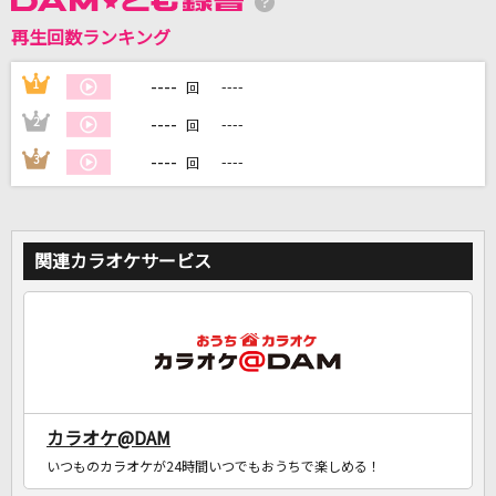
再生回数ランキング
DAMに会員登録・ログインして
カラオケをもっと楽しもう！
----
1
----
回
----
2
----
回
----
3
----
回
自宅でカラオケ歌い放題！
家族や友達と一緒に！練習にも！
関連カラオケサービス
カラオケ@DAM
いつものカラオケが24時間いつでもおうちで楽しめる！