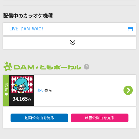
嘘
シド
配信中のカラオケ機種
LEVEL5-judgelight-
LIVE DAM WAO!
fripSide
BRAVE GROOVE
iLiFE!
2026年8月度
[生音]青春コンプレックス
結束バンド
あい
さん
[生音]人として
94.165
点
SUPER BEAVER
DAM★ともボーカルエントリーランキング
動画公開曲を見る
録音公開曲を見る
HOWEVER
GLAY