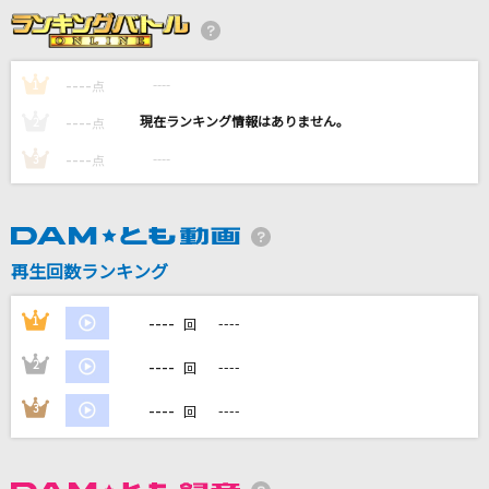
ラストソング
Official髭男dism
----
----
1
点
キセキ
----
----
2
点
GReeeeN
----
----
3
点
ウミユリ海底譚
n-buna feat.初音ミク
雨とカプチーノ
再生回数ランキング
ヨルシカ
----
1
----
回
もっと見る
----
2
----
回
DAMの新曲・ランキングなど
----
3
----
回
カラオケ最新情報をチェック！