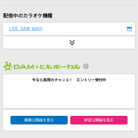
oath sign
LiSA
配信中のカラオケ機種
アイノカタチ feat.HIDE(GReeeeN)
LIVE DAM WAO!
Misia
7月のサイダー
超ときめき宣伝部(ときめき宣伝部)
2026年8月度
[生音]サムライハート(Some Like It Hot!!)
今なら採用のチャンス！ エントリー受付中
SPYAIR
最後の雨
中西保志
DAM★ともボーカルエントリーランキング
[生音]カシスオレンジ
動画公開曲を見る
録音公開曲を見る
Laughing Hick