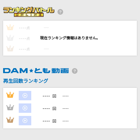
青いリンゴ
野口五郎
----
----
1
未完成婚姻論
点
Dannie May
----
----
2
点
----
----
3
点
からくりピエロ
40mP feat.初音ミク
GASSHOW
再生回数ランキング
illion
----
1
----
回
もっと見る
----
2
----
回
DAMの新曲・ランキングなど
----
3
----
回
カラオケ最新情報をチェック！