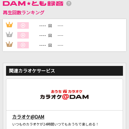
再生回数ランキング
DAMに会員登録・ログインして
カラオケをもっと楽しもう！
----
1
----
回
----
2
----
回
----
3
----
回
自宅でカラオケ歌い放題！
家族や友達と一緒に！練習にも！
関連カラオケサービス
カラオケ@DAM
いつものカラオケが24時間いつでもおうちで楽しめる！