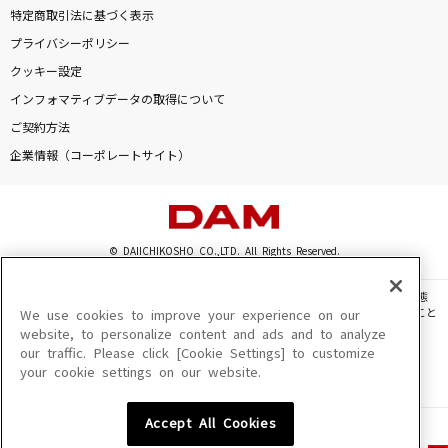
特定商取引法に基づく表示
プライバシーポリシー
クッキー設定
インフォマティブデータの取得について
ご契約方法
企業情報（コーポレートサイト）
© DAIICHIKOSHO CO.,LTD. All Rights Reserved.
このサイトに掲載されている一切の文章・画像・写真・動画・音声等を、手段や形態
を問わず、著作権法の定める範囲を超えて無断で複製、転載、ファイル化などすること
We use cookies to improve your experience on our
を禁じます。
website, to personalize content and ads and to analyze
our traffic. Please click [Cookie Settings] to customize
楽曲及びコンテンツは、機種によりご利用いただけない場合があります。
your cookie settings on our website.
楽曲及びコンテンツの配信日、配信内容が変更になる場合があります。
楽曲によりMYリスト保存ができない場合があります。
Accept All Cookies
JASRAC許諾番号
6602250213Y31015 6602250112Y38026 6602250240Y31015