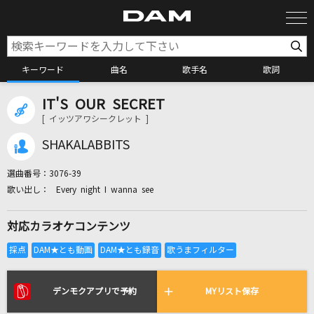
キーワード
曲名
歌手名
歌詞
IT'S OUR SECRET
カラオケ検索
[ イッツアワシークレット ]
SHAKALABBITS
カラオケ店舗検索
選曲番号：
3076-39
Every night I wanna see
カラオケリクエスト
対応カラオケコンテンツ
全国りれき
リアルタイムで歌われている曲の一覧
デンモクアプリで予約
MYリスト保存