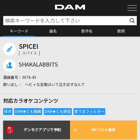
キーワード
曲名
歌手名
歌詞
SPICE!
カラオケ検索
[ スパイス ]
SHAKALABBITS
カラオケ店舗検索
選曲番号：
3076-45
ヘビィな言葉はいて泣き出すなんて
カラオケリクエスト
対応カラオケコンテンツ
全国りれき
リアルタイムで歌われている曲の一覧
デンモクアプリで予約
MYリスト保存