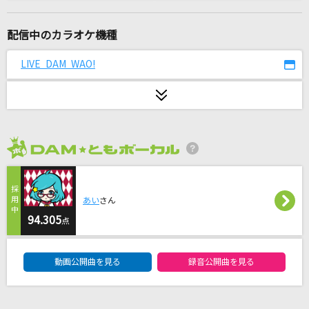
[生音]DAN DAN 心魅かれてく
FIELD OF VIEW(the FIELD OF VIEW)
配信中のカラオケ機種
[オリカラ]DAN DAN 心魅かれてく 1996/10/25
LIVE DAM WAO!
渋谷公会堂
FIELD OF VIEW(the FIELD OF VIEW)
夏の影
Mrs. GREEN APPLE
2026年8月度
夕暮れ沿い
Official髭男dism
あい
さん
94.305
点
[生音]光るなら
DAM★ともボーカルエントリーランキング
Goose house
動画公開曲を見る
録音公開曲を見る
unravel
TK from 凛として時雨