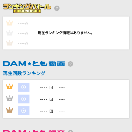
Fighting My Way
初星学園
----
----
1
点
----
イヤホン
----
2
点
ゴールデンボンバー
----
----
3
点
雨のち晴レルヤ(ビデオクリップバージョン)
ゆず
再生回数ランキング
ストーカーの唄～3丁目、貴方の家～
阿部真央
----
1
----
回
もっと見る
----
2
----
回
----
3
----
回
DAMの新曲・ランキングなど
カラオケ最新情報をチェック！