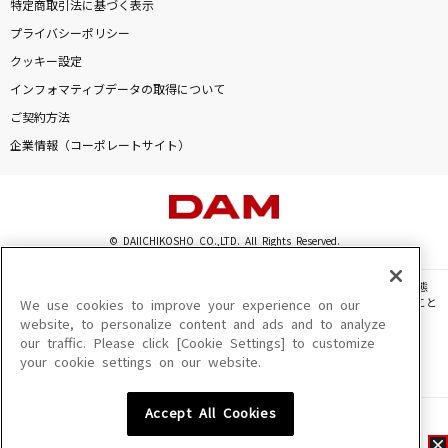
特定商取引法に基づく表示
プライバシーポリシー
クッキー設定
インフォマティブデータの取得について
ご契約方法
企業情報（コーポレートサイト）
© DAIICHIKOSHO CO.,LTD. All Rights Reserved.
このサイトに掲載されている一切の文章・画像・写真・動画・音声等を、手段や形態
を問わず、著作権法の定める範囲を超えて無断で複製、転載、ファイル化などすること
We use cookies to improve your experience on our
を禁じます。
website, to personalize content and ads and to analyze
our traffic. Please click [Cookie Settings] to customize
楽曲及びコンテンツは、機種によりご利用いただけない場合があります。
your cookie settings on our website.
楽曲及びコンテンツの配信日、配信内容が変更になる場合があります。
楽曲によりMYリスト保存ができない場合があります。
Accept All Cookies
JASRAC許諾番号
6602250213Y31015 6602250112Y38026 6602250240Y31015
6602250241Y45122