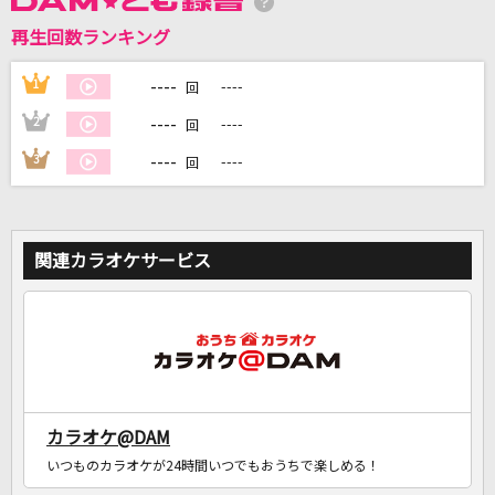
再生回数ランキング
----
1
----
DAMに会員登録・ログインして
回
カラオケをもっと楽しもう！
----
2
----
回
----
3
----
回
自宅でカラオケ歌い放題！
家族や友達と一緒に！練習にも！
関連カラオケサービス
カラオケ@DAM
いつものカラオケが24時間いつでもおうちで楽しめる！