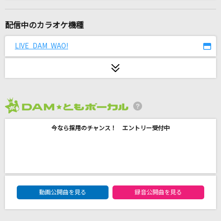
departure!
小野正利
配信中のカラオケ機種
TOXIC BOY
LIVE DAM WAO!
米津玄師
[生音]Follow Me(LIVE TOUR 2015“COLORFUL
WORLD“)
E-girls
2026年8月度
I LOVE...
今なら採用のチャンス！ エントリー受付中
Official髭男dism
旅立ちの唄
Mr.Children
DAM★ともボーカルエントリーランキング
動画公開曲を見る
録音公開曲を見る
駅
竹内まりや