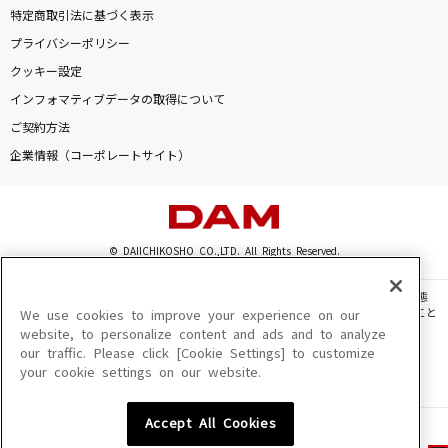
特定商取引法に基づく表示
プライバシーポリシー
クッキー設定
インフォマティブデータの取得について
ご契約方法
企業情報（コーポレートサイト）
© DAIICHIKOSHO CO.,LTD. All Rights Reserved.
このサイトに掲載されている一切の文章・画像・写真・動画・音声等を、手段や形態
を問わず、著作権法の定める範囲を超えて無断で複製、転載、ファイル化などすること
We use cookies to improve your experience on our
を禁じます。
website, to personalize content and ads and to analyze
our traffic. Please click [Cookie Settings] to customize
楽曲及びコンテンツは、機種によりご利用いただけない場合があります。
your cookie settings on our website.
楽曲及びコンテンツの配信日、配信内容が変更になる場合があります。
楽曲によりMYリスト保存ができない場合があります。
Accept All Cookies
JASRAC許諾番号
6602250213Y31015 6602250112Y38026 6602250240Y31015