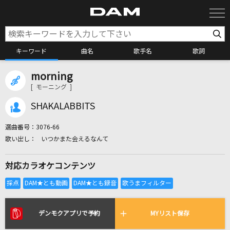
キーワード
曲名
歌手名
歌詞
morning
カラオケ検索
[ モーニング ]
SHAKALABBITS
カラオケ店舗検索
選曲番号：
3076-66
いつかまた会えるなんて
カラオケリクエスト
対応カラオケコンテンツ
全国りれき
リアルタイムで歌われている曲の一覧
デンモクアプリで予約
MYリスト保存