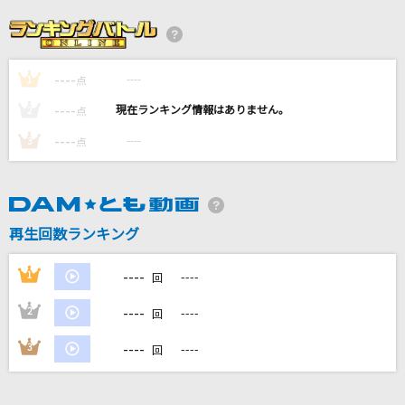
[生音]Torch of Liberty
KANA-BOON
----
----
1
点
愛がほしい
----
----
2
点
岡村孝子
----
----
3
点
おひとりさま天国
乃木坂46
再生回数ランキング
[生音]まっぴら御免
神野美伽
----
1
----
回
もっと見る
----
2
----
回
----
3
----
回
DAMの新曲・ランキングなど
カラオケ最新情報をチェック！