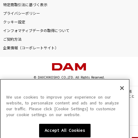
特定商取引法に基づく表示
プライバシーポリシー
クッキー設定
インフォマティブデータの取得について
ご契約方法
企業情報（コーポレートサイト）
© DAIICHIKOSHO CO.,LTD. All Rights Reserved.
このサイトに掲載されている一切の文章・画像・写真・動画・音声等を、手段や形態
を問わず、著作権法の定める範囲を超えて無断で複製、転載、ファイル化などすること
We use cookies to improve your experience on our
を禁じます。
website, to personalize content and ads and to analyze
our traffic. Please click [Cookie Settings] to customize
楽曲及びコンテンツは、機種によりご利用いただけない場合があります。
your cookie settings on our website.
楽曲及びコンテンツの配信日、配信内容が変更になる場合があります。
楽曲によりMYリスト保存ができない場合があります。
Accept All Cookies
JASRAC許諾番号
6602250213Y31015 6602250112Y38026 6602250240Y31015