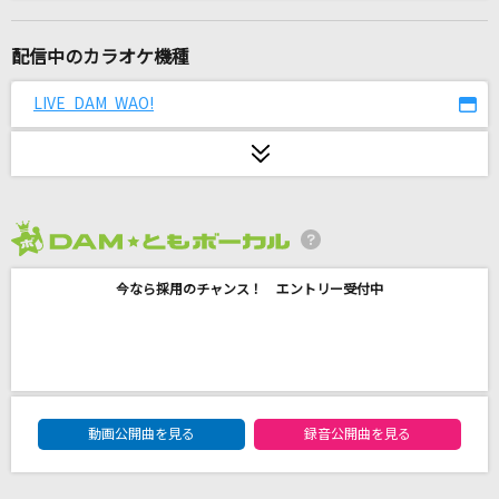
世界が終るまでは…
WANDS
配信中のカラオケ機種
プロポーズ
LIVE DAM WAO!
なとり
空に免じて
傘村トータ
2026年8月度
君の声
今なら採用のチャンス！ エントリー受付中
清水翔太
ダンシング・ヒーロー(EAT YOU UP)
荻野目洋子
DAM★ともボーカルエントリーランキング
Vinyl
動画公開曲を見る
録音公開曲を見る
King Gnu