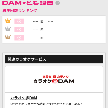
再生回数ランキング
DAMに会員登録・ログインして
カラオケをもっと楽しもう！
----
1
----
回
----
2
----
回
----
3
----
回
自宅でカラオケ歌い放題！
家族や友達と一緒に！練習にも！
関連カラオケサービス
カラオケ@DAM
いつものカラオケが24時間いつでもおうちで楽しめる！