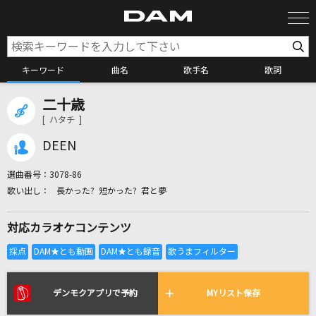
キーワード
曲名
歌手名
歌詞
二十歳
カラオケ検索
[ ハタチ ]
DEEN
カラオケ店舗検索
選曲番号：
3078-86
長かった? 短かった? 君と夢
カラオケリクエスト
対応カラオケコンテンツ
全国りれき
リアルタイムで歌われている曲の一覧
デンモクアプリで予約
MYリスト保存