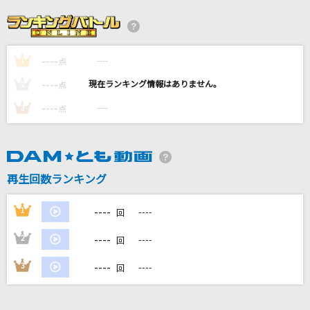
[生音]#情とは
This is LAST
----
----
1
[生音]NEVER GONNA GIVE YOU UP
点
倉木麻衣
----
----
2
点
----
----
3
点
花束
back number
あいつら全員同窓会
再生回数ランキング
ずっと真夜中でいいのに。
----
1
----
回
もっと見る
----
2
----
回
DAMの新曲・ランキングなど
----
3
----
回
カラオケ最新情報をチェック！