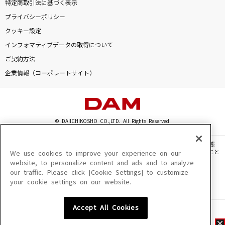
特定商取引法に基づく表示
プライバシーポリシー
クッキー設定
インフォマティブデータの取得について
ご契約方法
企業情報（コーポレートサイト）
© DAIICHIKOSHO CO.,LTD. All Rights Reserved.
このサイトに掲載されている一切の文章・画像・写真・動画・音声等を、手段や形態
を問わず、著作権法の定める範囲を超えて無断で複製、転載、ファイル化などすること
We use cookies to improve your experience on our
を禁じます。
website, to personalize content and ads and to analyze
our traffic. Please click [Cookie Settings] to customize
楽曲及びコンテンツは、機種によりご利用いただけない場合があります。
your cookie settings on our website.
楽曲及びコンテンツの配信日、配信内容が変更になる場合があります。
楽曲によりMYリスト保存ができない場合があります。
Accept All Cookies
JASRAC許諾番号
6602250213Y31015 6602250112Y38026 6602250240Y31015
6602250241Y45122