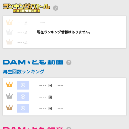
1991(ビデオクリップバージョン)
米津玄師
----
----
1
点
火種
----
----
2
点
キタニタツヤ
----
----
3
点
容姿端麗な嘘
THE ORAL CIGARETTES
哀しみ本線日本海
再生回数ランキング
森昌子
----
1
----
回
もっと見る
----
2
----
回
DAMの新曲・ランキングなど
----
3
----
回
カラオケ最新情報をチェック！