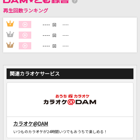
再生回数ランキング
DAMに会員登録・ログインして
カラオケをもっと楽しもう！
----
1
----
回
----
2
----
回
----
3
----
回
自宅でカラオケ歌い放題！
家族や友達と一緒に！練習にも！
関連カラオケサービス
カラオケ@DAM
いつものカラオケが24時間いつでもおうちで楽しめる！