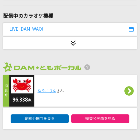
つぶやき
浜博也
配信中のカラオケ機種
[生音]渚のバルコニー
LIVE DAM WAO!
松田聖子
ゆずれない願い
田村直美
2026年8月度
[生音]真夏の果実
サザンオールスターズ
ゆうこりん
さん
瞳をとじて
96.338
点
平井堅
DAM★ともボーカルエントリーランキング
動画公開曲を見る
録音公開曲を見る
Butter-Fly
和田光司