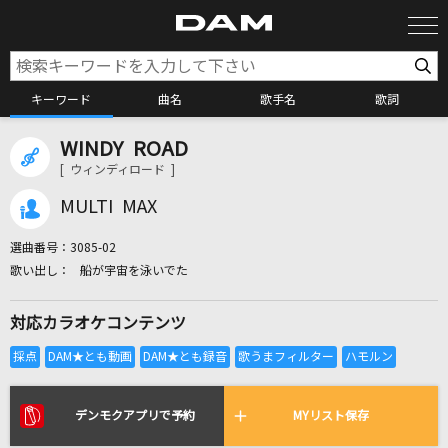
キーワード
曲名
歌手名
歌詞
WINDY ROAD
カラオケ検索
[ ウィンディロード ]
MULTI MAX
カラオケ店舗検索
選曲番号：
3085-02
船が宇宙を泳いでた
カラオケリクエスト
対応カラオケコンテンツ
全国りれき
リアルタイムで歌われている曲の一覧
デンモクアプリで予約
MYリスト保存