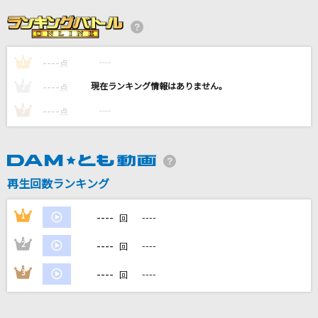
小さな恋のうた
MONGOL800
----
----
1
ロメオ(ビデオクリップバージョン)
点
LIP×LIP(勇次郎・愛蔵/CV:内山昂輝・島崎信長)
----
----
2
点
----
----
3
点
[生音]ロビンソン
スピッツ
大きな古時計
再生回数ランキング
平井堅
----
1
----
回
もっと見る
----
2
----
回
DAMの新曲・ランキングなど
----
3
----
回
カラオケ最新情報をチェック！