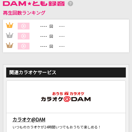
再生回数ランキング
DAMに会員登録・ログインして
カラオケをもっと楽しもう！
----
1
----
回
----
2
----
回
----
3
----
回
自宅でカラオケ歌い放題！
家族や友達と一緒に！練習にも！
関連カラオケサービス
カラオケ@DAM
いつものカラオケが24時間いつでもおうちで楽しめる！