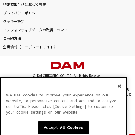
特定商取引法に基づく表示
プライバシーポリシー
クッキー設定
インフォマティブデータの取得について
ご契約方法
企業情報（コーポレートサイト）
© DAIICHIKOSHO CO.,LTD. All Rights Reserved.
このサイトに掲載されている一切の文章・画像・写真・動画・音声等を、手段や形態
を問わず、著作権法の定める範囲を超えて無断で複製、転載、ファイル化などすること
We use cookies to improve your experience on our
を禁じます。
website, to personalize content and ads and to analyze
our traffic. Please click [Cookie Settings] to customize
楽曲及びコンテンツは、機種によりご利用いただけない場合があります。
your cookie settings on our website.
楽曲及びコンテンツの配信日、配信内容が変更になる場合があります。
楽曲によりMYリスト保存ができない場合があります。
Accept All Cookies
JASRAC許諾番号
6602250213Y31015 6602250112Y38026 6602250240Y31015