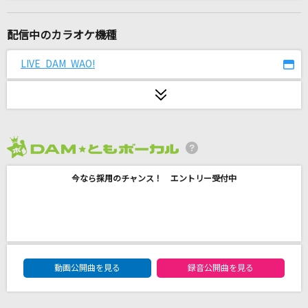
流星
藍井エイル
配信中のカラオケ機種
Again
LIVE DAM WAO!
Mr.Children
ローリンガール
wowaka feat.初音ミク
2026年8月度
Story
今なら採用のチャンス！ エントリー受付中
AI
セレナーデ
なとり
DAM★ともボーカルエントリーランキング
ライラック
動画公開曲を見る
録音公開曲を見る
Mrs. GREEN APPLE