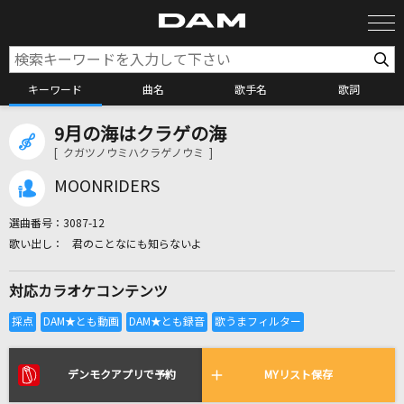
キーワード
曲名
歌手名
歌詞
9月の海はクラゲの海
カラオケ検索
[ クガツノウミハクラゲノウミ ]
MOONRIDERS
カラオケ店舗検索
選曲番号：
3087-12
君のことなにも知らないよ
カラオケリクエスト
対応カラオケコンテンツ
全国りれき
リアルタイムで歌われている曲の一覧
デンモクアプリで予約
MYリスト保存