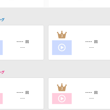
ング
3
----
----
回
回
----
----
ング
3
----
----
回
回
----
----