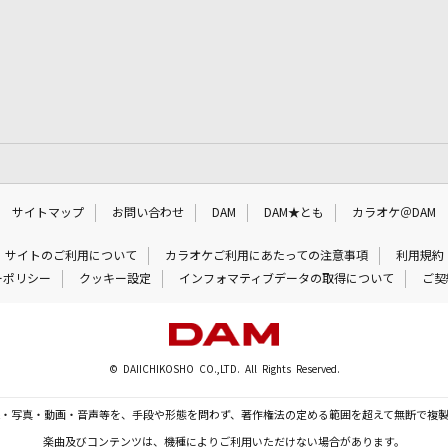
サイトマップ
お問い合わせ
DAM
DAM★とも
カラオケ＠DAM
サイトのご利用について
カラオケご利用にあたっての注意事項
利用規約
ーポリシー
クッキー設定
インフォマティブデータの取得について
ご契
© DAIICHIKOSHO CO.,LTD. All Rights Reserved.
・写真・動画・音声等を、手段や形態を問わず、著作権法の定める範囲を超えて無断で複
楽曲及びコンテンツは、機種によりご利用いただけない場合があります。