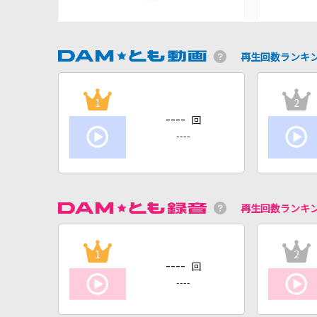
再生回数ランキ
1
2
----
回
----
再生回数ランキ
1
2
----
回
----