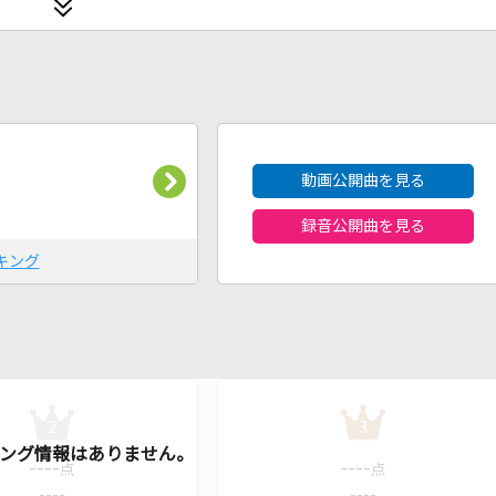
2026年8月度
動画公開曲を見る
録音公開曲を見る
キング
2
3
----
----
点
点
----
----