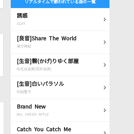
リアルタイムで歌われている曲の一覧
誘惑
GLAY
[良音]Share The World
東方神起
[生音]翳(かげ)りゆく部屋
松任谷由実(荒井由実)
[生音]白いパラソル
松田聖子
Brand New
Mrs. GREEN APPLE
Catch You Catch Me