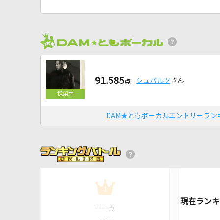
91.585
シュバルツ
さん
点
DAM★ともボーカルエントリーラン
1
----
点
----