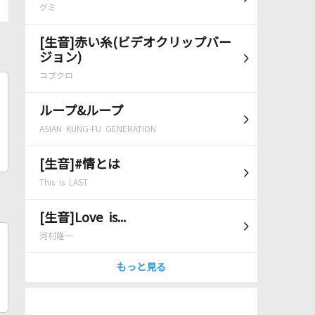
グミ
[生音]赤い糸(ビデオクリップバー
ジョン)
コブクロ
ループ&ループ
ASIAN KUNG-FU GENERATION
[生音]#情とは
This is LAST
[生音]Love is...
河村隆一
もっと見る