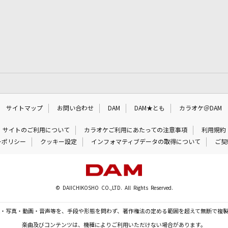
サイトマップ
お問い合わせ
DAM
DAM★とも
カラオケ＠DAM
サイトのご利用について
カラオケご利用にあたっての注意事項
利用規約
ーポリシー
クッキー設定
インフォマティブデータの取得について
ご契
© DAIICHIKOSHO CO.,LTD. All Rights Reserved.
・写真・動画・音声等を、手段や形態を問わず、著作権法の定める範囲を超えて無断で複
楽曲及びコンテンツは、機種によりご利用いただけない場合があります。