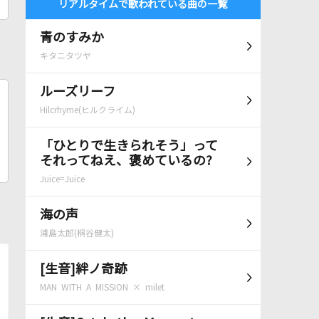
リアルタイムで歌われている曲の一覧
青のすみか
キタニタツヤ
ルーズリーフ
Hilcrhyme(ヒルクライム)
「ひとりで生きられそう」って
それってねえ、褒めているの?
Juice=Juice
海の声
浦島太郎(桐谷健太)
[生音]絆ノ奇跡
MAN WITH A MISSION × milet