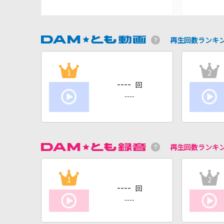
再生回数ランキ
1
2
----
回
----
再生回数ランキ
1
2
----
回
----