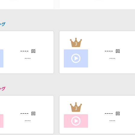
ング
3
----
----
回
回
----
----
ング
3
----
----
回
回
----
----