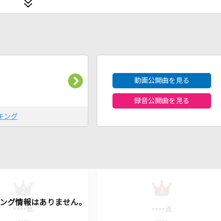
2026年8月度
動画公開曲を見る
録音公開曲を見る
キング
2
3
----
----
点
点
----
----