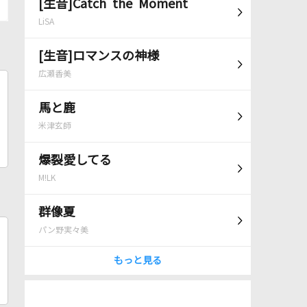
[生音]Catch the Moment
LiSA
[生音]ロマンスの神様
広瀬香美
馬と鹿
米津玄師
爆裂愛してる
M!LK
群像夏
パン野実々美
もっと見る