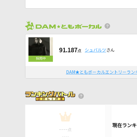
91.187
シュバルツ
さん
点
DAM★ともボーカルエントリーラン
1
----
点
----