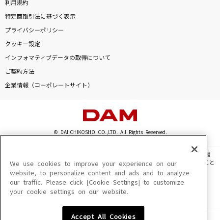
利用規約
特定商取引法に基づく表示
プライバシーポリシー
クッキー設定
インフォマティブデータの取得について
ご契約方法
企業情報（コーポレートサイト）
© DAIICHIKOSHO CO.,LTD. All Rights Reserved.
このサイトに掲載されている一切の文章・画像・写真・動画・音声等を、手段や形態
を問わず、著作権法の定める範囲を超えて無断で複製、転載、ファイル化などすること
We use cookies to improve your experience on our
を禁じます。
website, to personalize content and ads and to analyze
our traffic. Please click [Cookie Settings] to customize
楽曲及びコンテンツは、機種によりご利用いただけない場合があります。
your cookie settings on our website.
楽曲及びコンテンツの配信日、配信内容が変更になる場合があります。
楽曲によりMYリスト保存ができない場合があります。
Accept All Cookies
JASRAC許諾番号