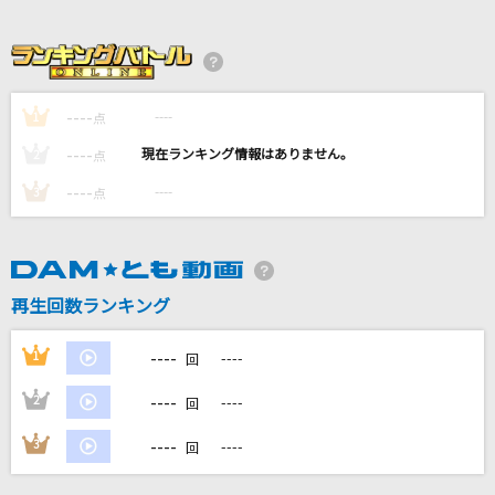
ブリキノダンス
日向電工
少女レイ
----
----
1
点
みきとP
----
----
2
点
抜錨
----
----
3
点
ナナホシ管弦楽団 feat.巡音ルカ
[生音]あゝ人生に涙あり
里見浩太朗・横内正
再生回数ランキング
もっと見る
----
1
----
回
----
2
----
回
DAMの新曲・ランキングなど
カラオケ最新情報をチェック！
----
3
----
回