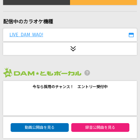
[生音]今を抱きしめて
NOA
配信中のカラオケ機種
I wonder
Da-iCE
LIVE DAM WAO!
[生音]シュガーソングとビターステップ
UNISON SQUARE GARDEN
[生音]DESIRE
2026年8月度
LUNA SEA
今なら採用のチャンス！ エントリー受付中
Futuristic Player
橋本みゆき
キライ・キライ・ジガヒダイ!
DAM★ともボーカルエントリーランキング
動画公開曲を見る
録音公開曲を見る
くらげP feat.音街ウナ