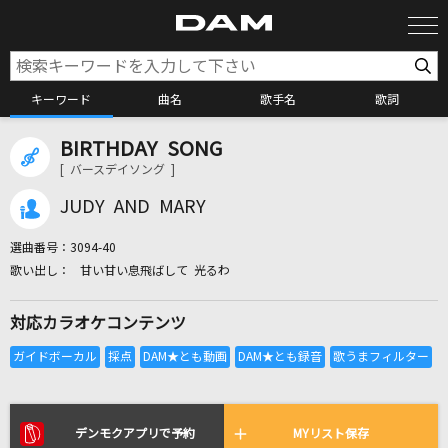
キーワード
曲名
歌手名
歌詞
BIRTHDAY SONG
カラオケ検索
[ バースデイソング ]
JUDY AND MARY
カラオケ店舗検索
選曲番号：
3094-40
甘い甘い息飛ばして 光るわ
カラオケリクエスト
対応カラオケコンテンツ
全国りれき
リアルタイムで歌われている曲の一覧
デンモクアプリで予約
MYリスト保存