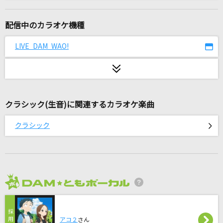
[生音]いい日旅立ち
山口百恵
配信中のカラオケ機種
もうええわ
LIVE DAM WAO!
藤井 風
[生音]夏の日
森高千里
クラシック(生音)に関連するカラオケ楽曲
IRIS OUT(ビデオクリップバージョン)
クラシック
米津玄師
STELLA MIC RELAY
魂音泉
2026年8月度
[生音]Material Girl [マテリアル・ガール]
Madonna
アコ２
さん