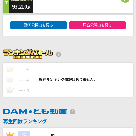
メガネを外して
93.210
点
乃紫
DAM★ともボーカルエントリーランキング
動画公開曲を見る
録音公開曲を見る
[生音]サライ
加山雄三・谷村新司
ヨルノカタスミ
kobore
----
----
1
点
[生音]ブルーベリー・ナイツ
----
----
2
点
マカロニえんぴつ
----
----
3
点
もっと見る
DAMの新曲・ランキングなど
カラオケ最新情報をチェック！
再生回数ランキング
----
1
----