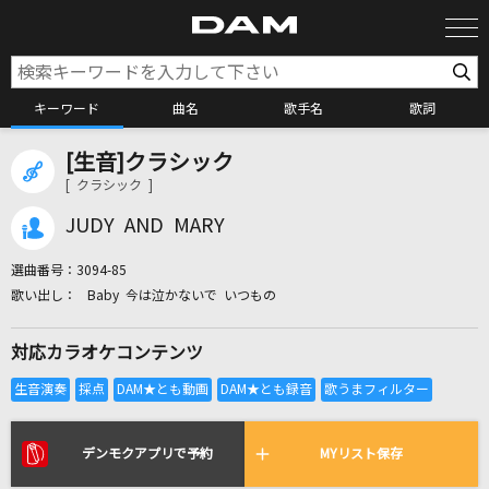
キーワード
曲名
歌手名
歌詞
[生音]クラシック
カラオケ検索
[ クラシック ]
JUDY AND MARY
カラオケ店舗検索
選曲番号：
3094-85
Baby 今は泣かないで いつもの
カラオケリクエスト
対応カラオケコンテンツ
全国りれき
リアルタイムで歌われている曲の一覧
デンモクアプリで予約
MYリスト保存