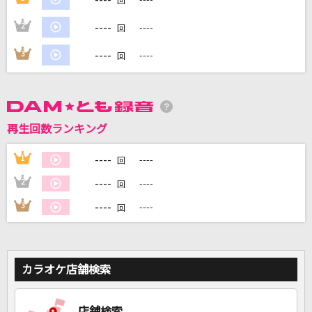
回
----
2
----
回
DAMに会員登録・ログインして
カラオケをもっと楽しもう！
----
3
----
回
再生回数ランキング
自宅でカラオケ歌い放題！
家族や友達と一緒に！練習にも！
----
1
----
回
----
2
----
回
----
3
----
回
カラオケ店舗検索
店舗検索