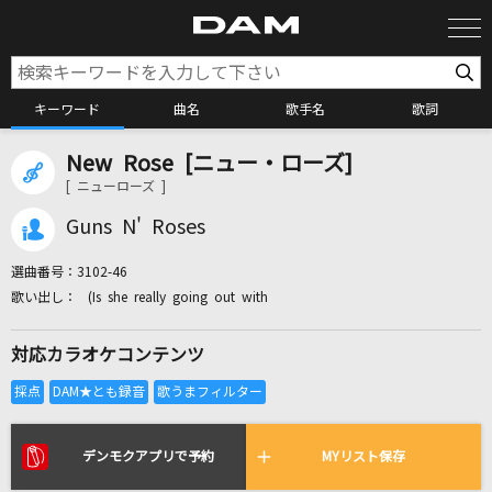
キーワード
曲名
歌手名
歌詞
New Rose [ニュー・ローズ]
カラオケ検索
[ ニューローズ ]
Guns N' Roses
カラオケ店舗検索
選曲番号：
3102-46
(Is she really going out with
カラオケリクエスト
対応カラオケコンテンツ
全国りれき
リアルタイムで歌われている曲の一覧
デンモクアプリで予約
MYリスト保存