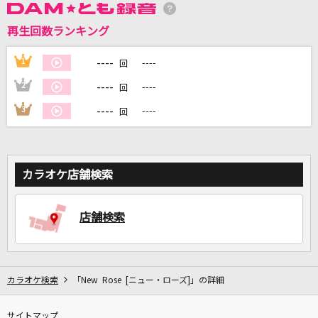
再生回数ランキング
DAMに会員登録・ログインして
カラオケをもっと楽しもう！
----
1
----
回
----
2
----
回
----
3
----
回
自宅でカラオケ歌い放題！
家族や友達と一緒に！練習にも！
カラオケ店舗検索
店舗検索
カラオケ検索
「New Rose [ニュー・ローズ]」の詳細
サイトマップ