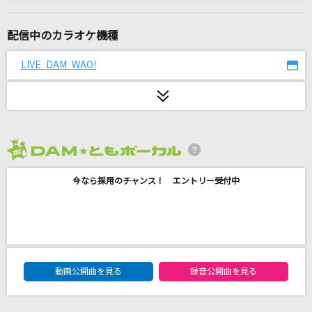
[生音]祇園闇桜
三山ひろし
配信中のカラオケ機種
[生音]悲しき口笛
LIVE DAM WAO!
美空ひばり
Attitude
Mrs. GREEN APPLE
2026年8月度
[生音]モンロー・ウォーク
今なら採用のチャンス！ エントリー受付中
南佳孝
[生音]Mela!
緑黄色社会
DAM★ともボーカルエントリーランキング
[生音]プライド革命
動画公開曲を見る
録音公開曲を見る
CHiCO with HoneyWorks