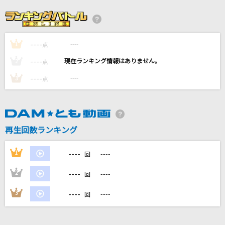
栄光の架橋
ゆず
----
----
1
月に向かって撃て
点
星街すいせい
----
----
2
点
----
----
3
点
[生音]ミ・アモーレ
中森明菜
[生音]表裏一体
再生回数ランキング
ゆず
----
1
----
回
もっと見る
----
2
----
回
DAMの新曲・ランキングなど
----
3
----
回
カラオケ最新情報をチェック！