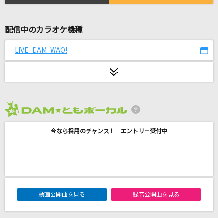
[生音]桜
コブクロ
配信中のカラオケ機種
花束
LIVE DAM WAO!
back number
[生音]You Give Love A Bad Name [禁じられ
た愛]
Bon Jovi
2026年8月度
ハイブランド (feat. サーヤ) [Remix]
今なら採用のチャンス！ エントリー受付中
SKRYU
[生音]木綿のハンカチーフ
太田裕美
DAM★ともボーカルエントリーランキング
動画公開曲を見る
録音公開曲を見る
アメフラシの歌～Beautiful Rain～
ニケ・ルメルシエ(CV:前田玲奈)