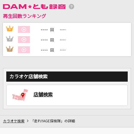
再生回数ランキング
DAMに会員登録・ログインして
カラオケをもっと楽しもう！
----
1
----
回
----
2
----
回
----
3
----
回
自宅でカラオケ歌い放題！
家族や友達と一緒に！練習にも！
カラオケ店舗検索
店舗検索
カラオケ検索
「走れ!!AGE探検隊」の詳細