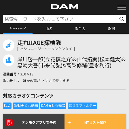
キーワード
曲名
歌手名
歌詞
走れ!!AGE探検隊
カラオケ検索
[ ハシレエージーイータンケンタイ ]
岸川啓一郎(立花慎之介)&山代拓実(松本健太)&
カラオケ店舗検索
黒崎大吾(市来光弘)&高梨修輔(豊永利行)
選曲番号：
3107-13
誰かの声が どこかで聞こえる
カラオケリクエスト
対応カラオケコンテンツ
全国りれき
リアルタイムで歌われている曲の一覧
デンモクアプリで予約
MYリスト保存