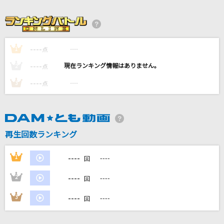
[生音]夏の扉
松田聖子
----
----
1
点
[生音]女だから
----
----
2
点
Laughing Hick
----
----
3
点
五等分の気持ち
中野家の五つ子(花澤香菜・竹達彩奈・伊藤美来・佐倉綾音・水瀬いのり)
惑う星
再生回数ランキング
結束バンド
----
1
----
回
もっと見る
----
2
----
回
DAMの新曲・ランキングなど
----
3
----
回
カラオケ最新情報をチェック！