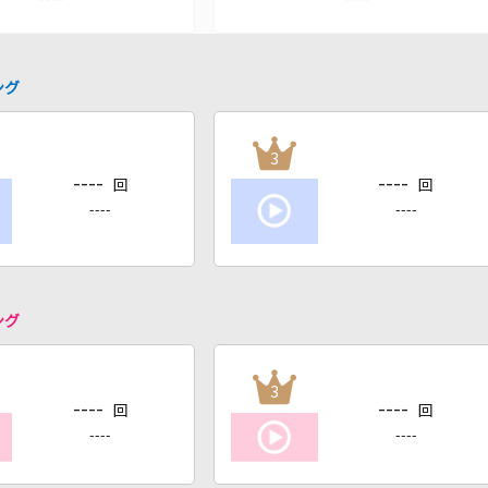
ング
3
----
----
回
回
----
----
ング
3
----
----
回
回
----
----