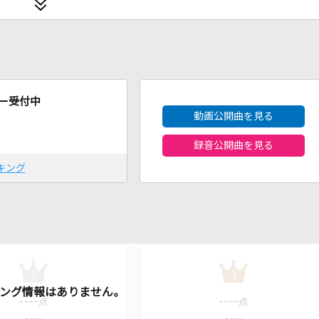
2026年8月度
ー受付中
動画公開曲を見る
録音公開曲を見る
キング
2
3
----
----
点
点
----
----