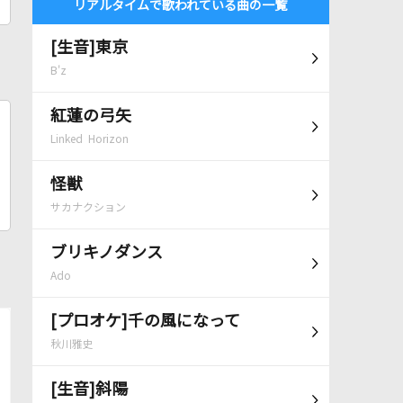
リアルタイムで歌われている曲の一覧
[生音]東京
B'z
紅蓮の弓矢
Linked Horizon
怪獣
サカナクション
ブリキノダンス
Ado
[プロオケ]千の風になって
秋川雅史
[生音]斜陽