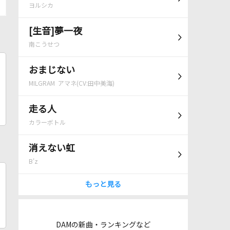
ヨルシカ
[生音]夢一夜
南こうせつ
おまじない
MILGRAM アマネ(CV:田中美海)
走る人
カラーボトル
消えない虹
B'z
もっと見る
DAMの新曲・ランキングなど