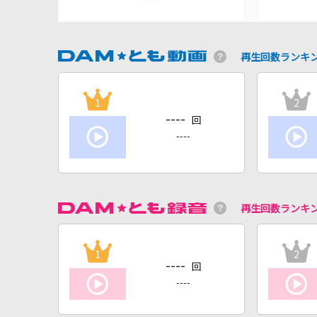
再生回数ランキ
1
2
----
回
----
再生回数ランキ
1
2
----
回
----