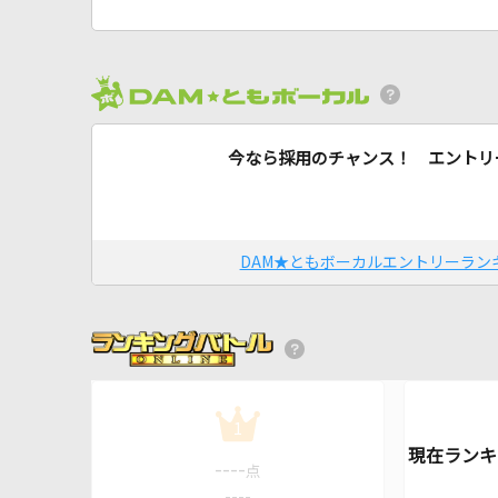
今なら採用のチャンス！ エントリ
DAM★ともボーカルエントリーラン
1
----
点
----