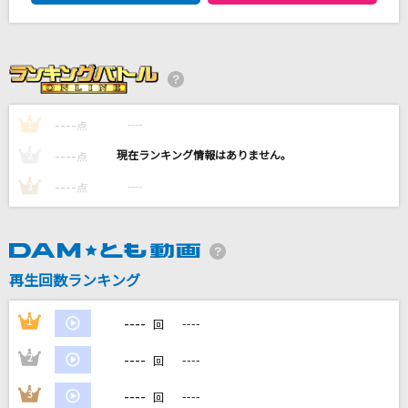
にゅー！支配者のキャロル
藤原ハガネ
好きじゃないよ
ヤングスキニー
----
----
1
点
けもももももも！
----
----
2
点
にゃんぐこ～ん
----
----
3
点
[生音]粉雪
レミオロメン
再生回数ランキング
もっと見る
----
1
----
回
DAMの新曲・ランキングなど
カラオケ最新情報をチェック！
----
2
----
回
----
3
----
回