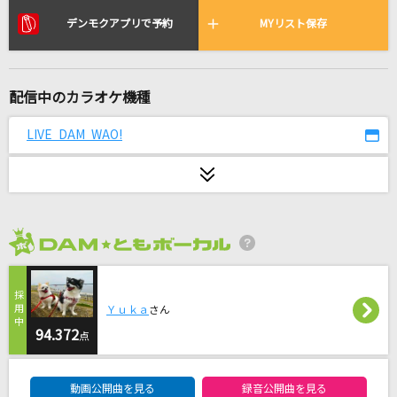
ギルド
デンモクアプリで予約
MYリスト保存
BUMP OF CHICKEN
LOVE SONG
配信中のカラオケ機種
三代目 J SOUL BROTHERS from EXILE TRIBE
LIVE DAM WAO!
ララバイ
RADWIMPS
Butterfly
倖田來未
2026年8月度
[生音]銀の龍の背に乗って
中島みゆき
Ｙｕｋａ
さん
94.372
点
ロミオとシンデレラ(Game Version)
doriko feat.初音ミク
DAM★ともボーカルエントリーランキング
動画公開曲を見る
録音公開曲を見る