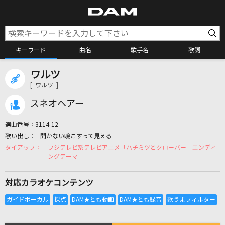
キーワード
曲名
歌手名
歌詞
ワルツ
カラオケ検索
[ ワルツ ]
スネオヘアー
カラオケ店舗検索
選曲番号：
3114-12
開かない瞼こすって見える
カラオケリクエスト
フジテレビ系テレビアニメ「ハチミツとクローバー」エンディ
ングテーマ
全国りれき
対応カラオケコンテンツ
リアルタイムで歌われている曲の一覧