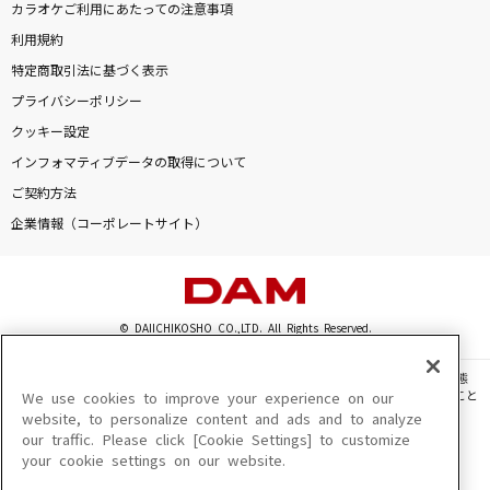
カラオケご利用にあたっての注意事項
利用規約
特定商取引法に基づく表示
プライバシーポリシー
クッキー設定
インフォマティブデータの取得について
ご契約方法
企業情報（コーポレートサイト）
© DAIICHIKOSHO CO.,LTD. All Rights Reserved.
このサイトに掲載されている一切の文章・画像・写真・動画・音声等を、手段や形態
を問わず、著作権法の定める範囲を超えて無断で複製、転載、ファイル化などすること
We use cookies to improve your experience on our
を禁じます。
website, to personalize content and ads and to analyze
our traffic. Please click [Cookie Settings] to customize
楽曲及びコンテンツは、機種によりご利用いただけない場合があります。
your cookie settings on our website.
楽曲及びコンテンツの配信日、配信内容が変更になる場合があります。
楽曲によりMYリスト保存ができない場合があります。