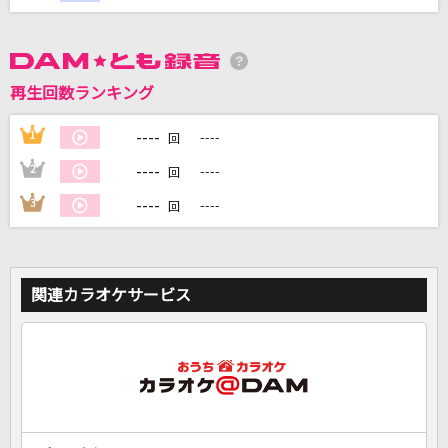
DAMに会員登録・ログインして
カラオケをもっと楽しもう！
再生回数ランキング
----
1
----
回
----
2
----
回
自宅でカラオケ歌い放題！
家族や友達と一緒に！練習にも！
----
3
----
回
関連カラオケサービス