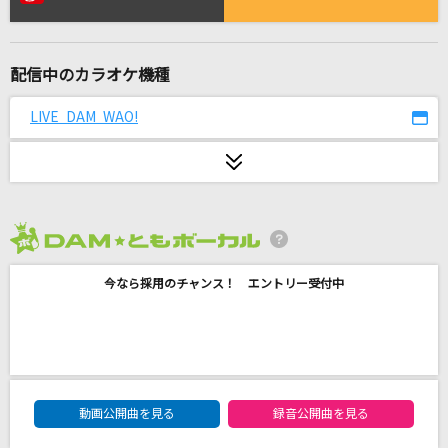
チョコレートメランコリー
≠ME
配信中のカラオケ機種
[生音]Rising Hope
LiSA
LIVE DAM WAO!
とくべチュ、して
＝LOVE
[生音]貴方の恋人になりたいのです
2026年8月度
阿部真央
今なら採用のチャンス！ エントリー受付中
[生音]ベテルギウス
優里
Error
DAM★ともボーカルエントリーランキング
SEKAI NO OWARI(世界の終わり)
動画公開曲を見る
録音公開曲を見る