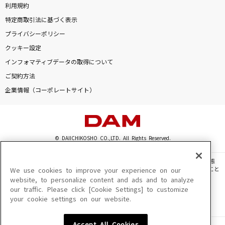
利用規約
特定商取引法に基づく表示
プライバシーポリシー
クッキー設定
インフォマティブデータの取得について
ご契約方法
企業情報（コーポレートサイト）
© DAIICHIKOSHO CO.,LTD. All Rights Reserved.
このサイトに掲載されている一切の文章・画像・写真・動画・音声等を、手段や形態
を問わず、著作権法の定める範囲を超えて無断で複製、転載、ファイル化などすること
We use cookies to improve your experience on our
を禁じます。
website, to personalize content and ads and to analyze
our traffic. Please click [Cookie Settings] to customize
楽曲及びコンテンツは、機種によりご利用いただけない場合があります。
your cookie settings on our website.
楽曲及びコンテンツの配信日、配信内容が変更になる場合があります。
楽曲によりMYリスト保存ができない場合があります。
Accept All Cookies