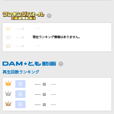
鉄道唱歌 <東海道編> 全曲(1～66番)
ダーク・ダックス
SCANNER
----
----
1
点
LUNA SEA
----
----
2
点
UNDEAD
----
----
3
点
YOASOBI
[生音]夢であるように
DEEN
再生回数ランキング
もっと見る
----
1
----
回
----
2
----
DAMの新曲・ランキングなど
回
カラオケ最新情報をチェック！
----
3
----
回