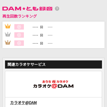
DAMに会員登録・ログインして
再生回数ランキング
カラオケをもっと楽しもう！
----
1
----
回
----
2
----
回
----
3
----
回
自宅でカラオケ歌い放題！
家族や友達と一緒に！練習にも！
関連カラオケサービス
カラオケ@DAM