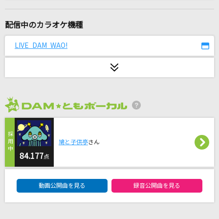
夜鷹
米津玄師
配信中のカラオケ機種
WORLD END-CODE GEASS Opening Mix-
LIVE DAM WAO!
FLOW
Driver's High(ビデオクリップバージョン)
L'Arc-en-Ciel
2026年8月度
最低な君に贈る歌
優里
鳩と子供亭
さん
StaRt
84.177
点
Mrs. GREEN APPLE
DAM★ともボーカルエントリーランキング
動画公開曲を見る
録音公開曲を見る
[生音]You're the Only…
小野正利