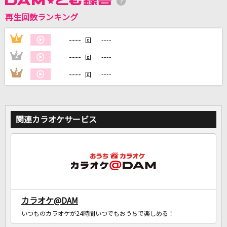
再生回数ランキング
DAMに会員登録・ログインして
カラオケをもっと楽しもう！
----
1
----
回
----
2
----
回
----
3
----
回
自宅でカラオケ歌い放題！
家族や友達と一緒に！練習にも！
関連カラオケサービス
カラオケ@DAM
いつものカラオケが24時間いつでもおうちで楽しめる！