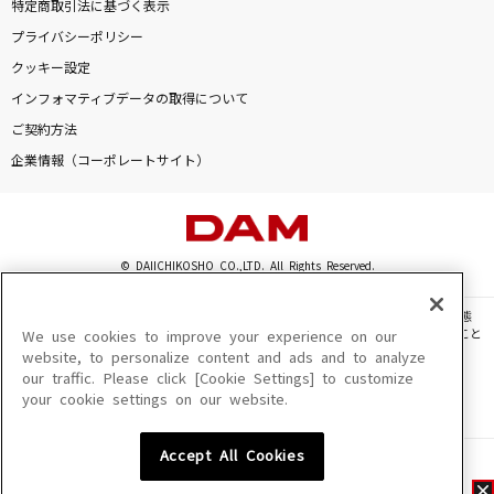
特定商取引法に基づく表示
プライバシーポリシー
クッキー設定
インフォマティブデータの取得について
ご契約方法
企業情報（コーポレートサイト）
© DAIICHIKOSHO CO.,LTD. All Rights Reserved.
このサイトに掲載されている一切の文章・画像・写真・動画・音声等を、手段や形態
を問わず、著作権法の定める範囲を超えて無断で複製、転載、ファイル化などすること
We use cookies to improve your experience on our
を禁じます。
website, to personalize content and ads and to analyze
our traffic. Please click [Cookie Settings] to customize
楽曲及びコンテンツは、機種によりご利用いただけない場合があります。
your cookie settings on our website.
楽曲及びコンテンツの配信日、配信内容が変更になる場合があります。
楽曲によりMYリスト保存ができない場合があります。
Accept All Cookies
JASRAC許諾番号
6602250213Y31015 6602250112Y38026 6602250240Y31015
6602250241Y45122