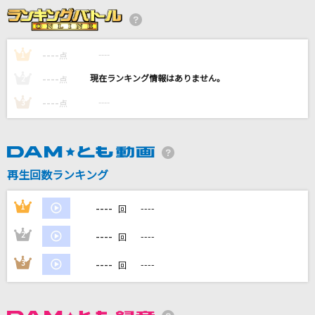
あるいは映画のような
yama
----
----
1
点
怪獣
----
----
2
点
サカナクション
----
----
3
点
[生音]BEAT
河村隆一
[生音]花に亡霊
再生回数ランキング
ヨルシカ
----
1
----
回
もっと見る
----
2
----
回
DAMの新曲・ランキングなど
----
3
----
回
カラオケ最新情報をチェック！