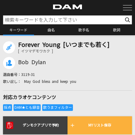
キーワード
曲名
歌手名
歌詞
Forever Young [いつまでも若く]
カラオケ検索
[ イツマデモワカク ]
Bob Dylan
カラオケ店舗検索
選曲番号：
3119-31
May God bless and keep you
カラオケリクエスト
対応カラオケコンテンツ
全国りれき
リアルタイムで歌われている曲の一覧
デンモクアプリで予約
MYリスト保存