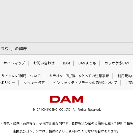
ン・ラヴ]」の詳細
サイトマップ
お問い合わせ
DAM
DAM★とも
カラオケ＠DAM
サイトのご利用について
カラオケご利用にあたっての注意事項
利用規約
ーポリシー
クッキー設定
インフォマティブデータの取得について
ご契
© DAIICHIKOSHO CO.,LTD. All Rights Reserved.
・写真・動画・音声等を、手段や形態を問わず、著作権法の定める範囲を超えて無断で複
楽曲及びコンテンツは、機種によりご利用いただけない場合があります。