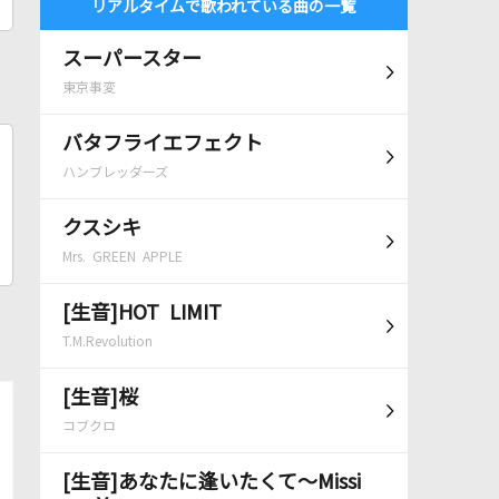
リアルタイムで歌われている曲の一覧
スーパースター
東京事変
バタフライエフェクト
ハンブレッダーズ
クスシキ
Mrs. GREEN APPLE
[生音]HOT LIMIT
T.M.Revolution
[生音]桜
コブクロ
[生音]あなたに逢いたくて～Missi