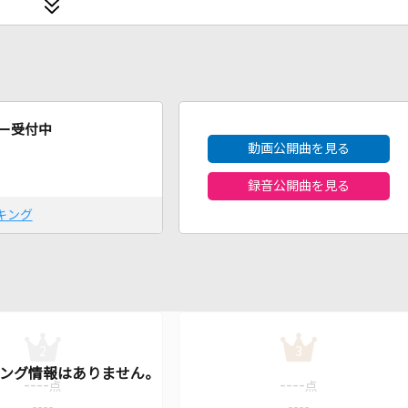
2026年8月度
ー受付中
動画公開曲を見る
録音公開曲を見る
キング
2
3
----
----
点
点
----
----