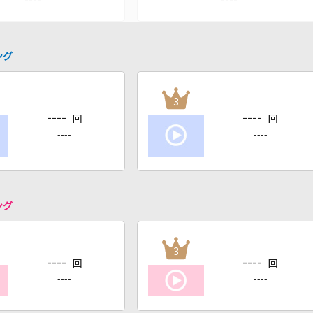
ング
3
----
----
回
回
----
----
ング
3
----
----
回
回
----
----