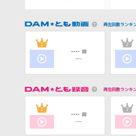
再生回数ランキ
1
2
----
回
----
再生回数ランキ
1
2
----
回
----