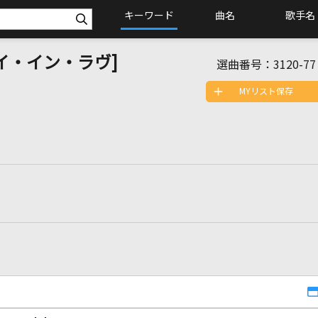
キーワード
曲名
歌手名
ステイ・イン・ラヴ]
選曲番号：
3120-77
MYリスト保存