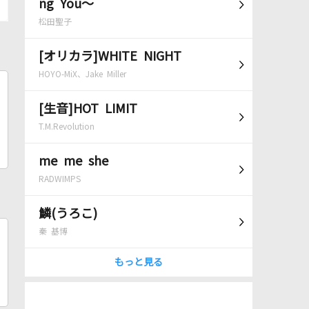
ng You～
松田聖子
[オリカラ]WHITE NIGHT
HOYO-MiX、Jake Miller
[生音]HOT LIMIT
T.M.Revolution
me me she
RADWIMPS
鱗(うろこ)
秦 基博
もっと見る