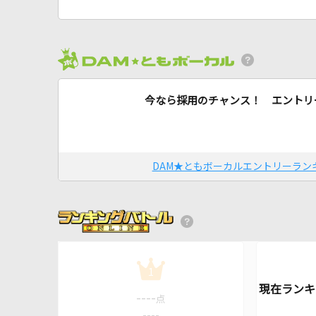
今なら採用のチャンス！ エントリ
DAM★ともボーカルエントリーラン
1
----
点
----