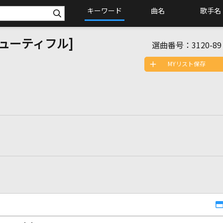
キーワード
曲名
歌手名
l [ビューティフル]
選曲番号：
3120-89
MYリスト保存