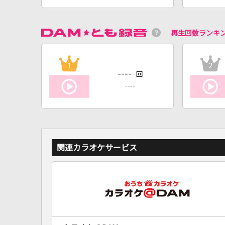
再生回数ランキ
1
2
----
回
----
関連カラオケサービス