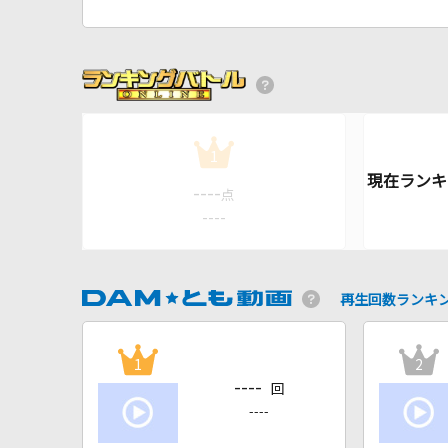
1
----
点
----
再生回数ランキ
1
2
----
回
----