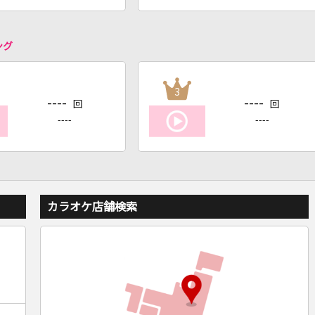
ング
3
----
----
回
回
----
----
カラオケ店舗検索