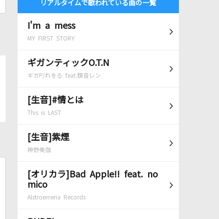
リアルタイムで歌われている曲の一覧
I'm a mess
MY FIRST STORY
ギガンティックO.T.N
ギガP/れをる feat.鏡音レン
[生音]#情とは
This is LAST
[生音]紫煙
神野美伽
[オリカラ]Bad Apple!! feat. no
mico
Alstroemeria Records