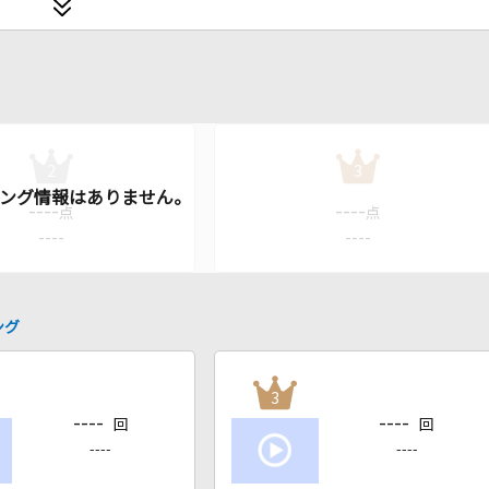
2
3
----
----
点
点
----
----
ング
3
----
----
回
回
----
----