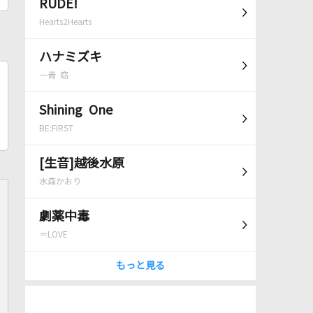
RUDE!
Hearts2Hearts
ハナミズキ
一青 窈
Shining One
BE:FIRST
[生音]越後水原
水森かおり
劇薬中毒
＝LOVE
もっと見る