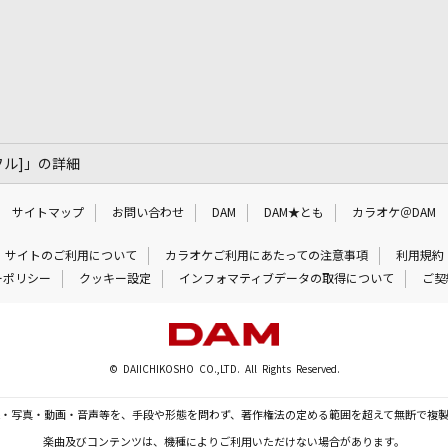
ティフル]」の詳細
サイトマップ
お問い合わせ
DAM
DAM★とも
カラオケ＠DAM
サイトのご利用について
カラオケご利用にあたっての注意事項
利用規約
ーポリシー
クッキー設定
インフォマティブデータの取得について
ご契
© DAIICHIKOSHO CO.,LTD. All Rights Reserved.
・写真・動画・音声等を、手段や形態を問わず、著作権法の定める範囲を超えて無断で複
楽曲及びコンテンツは、機種によりご利用いただけない場合があります。