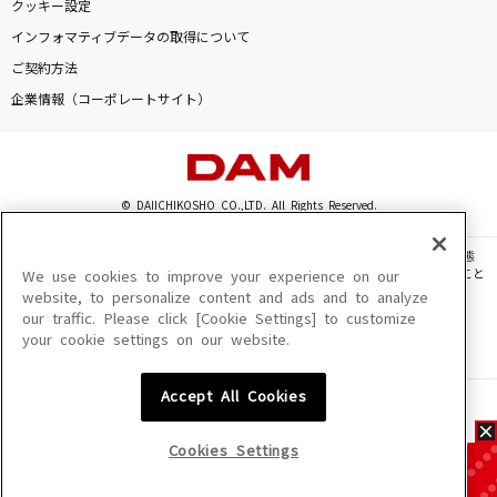
クッキー設定
インフォマティブデータの取得について
ご契約方法
企業情報（コーポレートサイト）
© DAIICHIKOSHO CO.,LTD. All Rights Reserved.
このサイトに掲載されている一切の文章・画像・写真・動画・音声等を、手段や形態
を問わず、著作権法の定める範囲を超えて無断で複製、転載、ファイル化などすること
We use cookies to improve your experience on our
を禁じます。
website, to personalize content and ads and to analyze
our traffic. Please click [Cookie Settings] to customize
楽曲及びコンテンツは、機種によりご利用いただけない場合があります。
your cookie settings on our website.
楽曲及びコンテンツの配信日、配信内容が変更になる場合があります。
楽曲によりMYリスト保存ができない場合があります。
Accept All Cookies
JASRAC許諾番号
6602250213Y31015 6602250112Y38026 6602250240Y31015
6602250241Y45122
Cookies Settings
NexTone許諾番号
ID000002945 ID000002947 ID000002937 ID000002938