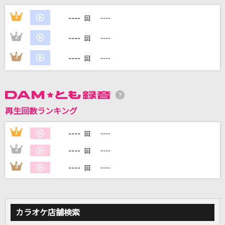
[生音]Tomorrow never knows
----
1
----
回
Mr.Children
----
2
----
回
XY&Z
----
3
----
回
サトシ(松本梨香)
サイダー
The Birthday
再生回数ランキング
ゴールデンタイムラバー
----
1
----
回
スキマスイッチ
----
2
----
回
もっと見る
----
3
----
回
DAMの新曲・ランキングなど
カラオケ最新情報をチェック！
カラオケ店舗検索