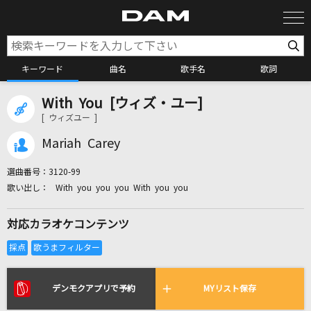
キーワード
曲名
歌手名
歌詞
With You [ウィズ・ユー]
カラオケ検索
[ ウィズユー ]
Mariah Carey
カラオケ店舗検索
選曲番号：
3120-99
With you you you With you you
カラオケリクエスト
対応カラオケコンテンツ
全国りれき
リアルタイムで歌われている曲の一覧
デンモクアプリで予約
MYリスト保存