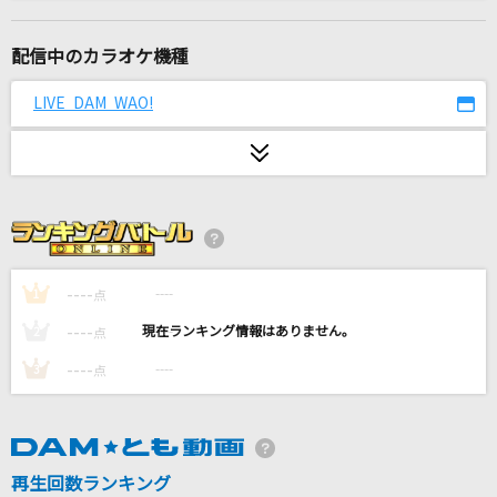
煌めきの月
ヒノエ(高橋直純)、梶原景時(井上和彦)
配信中のカラオケ機種
HELLO
LIVE DAM WAO!
Official髭男dism
愛してるばんざーい!
μ's
[生音]さよならエレジー
菅田将暉
----
----
1
点
----
----
2
点
[生音]チェックのワンピース
----
----
3
点
back number
排他的ファイター
≠ME
再生回数ランキング