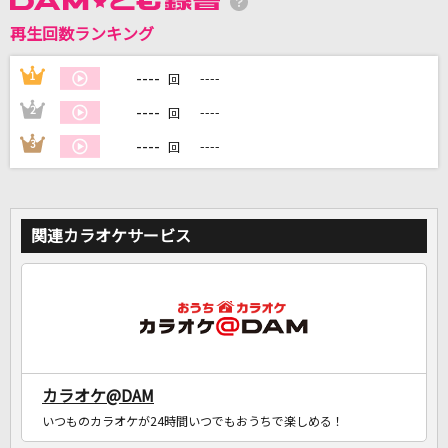
再生回数ランキング
DAMに会員登録・ログインして
カラオケをもっと楽しもう！
----
1
----
回
----
2
----
回
----
3
----
回
自宅でカラオケ歌い放題！
家族や友達と一緒に！練習にも！
関連カラオケサービス
カラオケ@DAM
いつものカラオケが24時間いつでもおうちで楽しめる！