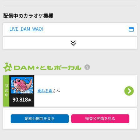
REVIVER
MY FIRST STORY
配信中のカラオケ機種
Story
LIVE DAM WAO!
AI
ケセラセラ
Mrs. GREEN APPLE
2026年8月度
花
ORANGE RANGE
跳ねる魚
さん
[生音]マリーゴールド
90.818
点
あいみょん
DAM★ともボーカルエントリーランキング
動画公開曲を見る
録音公開曲を見る
Plazma(ビデオクリップバージョン)
米津玄師