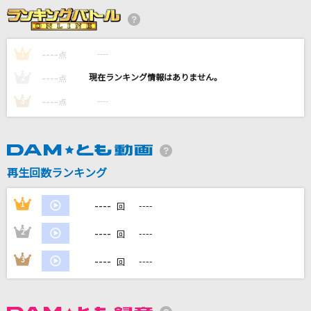
あとの祭り
オーイシマサヨシ
----
----
1
点
キセキ
----
----
2
点
GReeeeN
----
----
3
点
[生音]夢の途中(セーラー服と機関銃)
来生たかお
[生音]いとしき日々よ
再生回数ランキング
平井堅
----
1
----
回
もっと見る
----
2
----
回
DAMの新曲・ランキングなど
----
3
----
回
カラオケ最新情報をチェック！