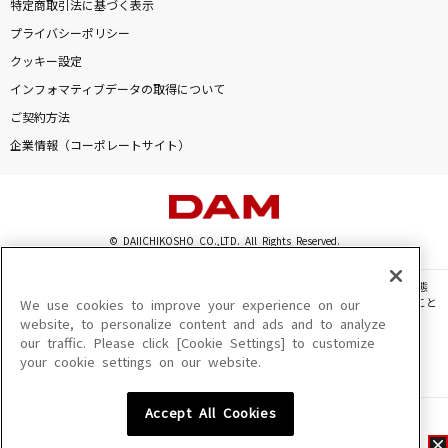
特定商取引法に基づく表示
プライバシーポリシー
クッキー設定
インフォマティブデータの取得について
ご契約方法
企業情報（コーポレートサイト）
© DAIICHIKOSHO CO.,LTD. All Rights Reserved.
このサイトに掲載されている一切の文章・画像・写真・動画・音声等を、手段や形態
を問わず、著作権法の定める範囲を超えて無断で複製、転載、ファイル化などすること
We use cookies to improve your experience on our
を禁じます。
website, to personalize content and ads and to analyze
our traffic. Please click [Cookie Settings] to customize
楽曲及びコンテンツは、機種によりご利用いただけない場合があります。
your cookie settings on our website.
楽曲及びコンテンツの配信日、配信内容が変更になる場合があります。
楽曲によりMYリスト保存ができない場合があります。
Accept All Cookies
JASRAC許諾番号
6602250213Y31015 6602250112Y38026 6602250240Y31015
6602250241Y45122